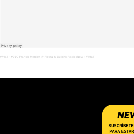
WHaT
·
#010 Francis Mercier @ Fiesta & Bullshit Radioshow x WHaT
NE
SUSCRÍBETE
PARA ESTAR