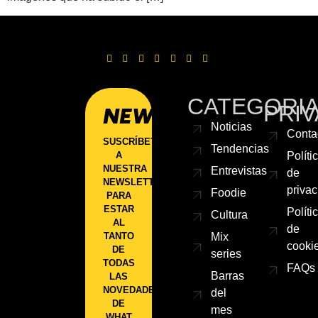
CATEGORI
PRIV
NEWSLETTER
Noticias
Conta
SUSCRÍBETE
Tendencias
A
Políti
NUESTRA
Entrevistas
de
NEWSLETTER
priva
Foodie
PARA
ESTAR
Políti
Cultura
AL
de
TANTO
Mix
cooki
DE
series
TODAS
FAQs
Barras
LAS
NOVEDADES
del
DE
mes
WHAT