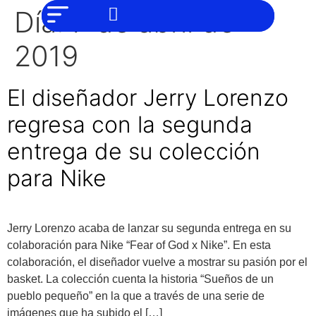
NO SOMOS
Noticias
Día:
7 de abril de
CHAT GPT,
PERO IGUAL
Tendencias
TAMBIÉN TE
2019
PODEMOS
AYUDAR
Entrevistas
El diseñador Jerry Lorenzo
Foodie
regresa con la segunda
Cultura
entrega de su colección
Mix
series
para Nike
Barras
Del
Mes
Jerry Lorenzo acaba de lanzar su segunda entrega en su
colaboración para Nike “Fear of God x Nike”. En esta
Música
colaboración, el diseñador vuelve a mostrar su pasión por el
basket. La colección cuenta la historia “Sueños de un
pueblo pequeño” en la que a través de una serie de
imágenes que ha subido el […]