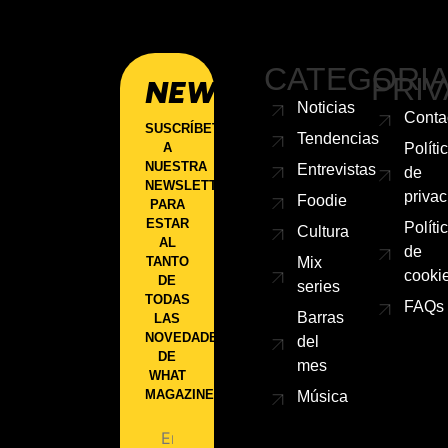
CATEGORI
PRIV
NEWSLETTER
Noticias
Conta
SUSCRÍBETE
Tendencias
A
Políti
NUESTRA
Entrevistas
de
NEWSLETTER
priva
Foodie
PARA
ESTAR
Políti
Cultura
AL
de
TANTO
Mix
cooki
DE
series
TODAS
FAQs
Barras
LAS
NOVEDADES
del
DE
mes
WHAT
MAGAZINE.
Música