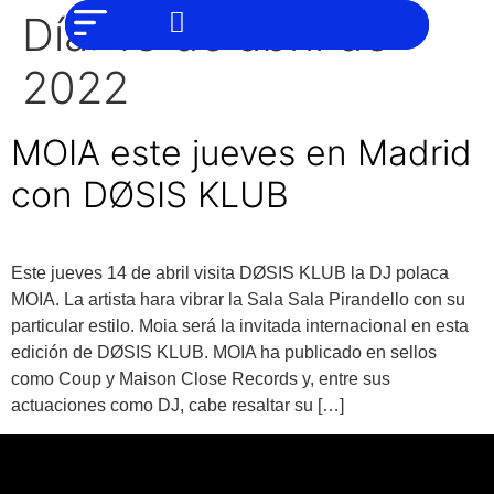
NO SOMOS
Noticias
Día:
13 de abril de
CHAT GPT,
PERO IGUAL
Tendencias
TAMBIÉN TE
2022
PODEMOS
AYUDAR
Entrevistas
MOIA este jueves en Madrid
Foodie
con DØSIS KLUB
Cultura
Mix
series
Este jueves 14 de abril visita DØSIS KLUB la DJ polaca
MOIA. La artista hara vibrar la Sala Sala Pirandello con su
Barras
Del
particular estilo. Moia será la invitada internacional en esta
Mes
edición de DØSIS KLUB. MOIA ha publicado en sellos
como Coup y Maison Close Records y, entre sus
Música
actuaciones como DJ, cabe resaltar su […]