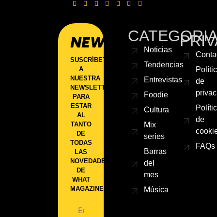
CATEGORI
PRIV
NEWSLETTER
Noticias
Conta
SUSCRÍBETE
Tendencias
A
Políti
NUESTRA
Entrevistas
de
NEWSLETTER
priva
Foodie
PARA
ESTAR
Políti
Cultura
AL
de
TANTO
Mix
cooki
DE
series
TODAS
FAQs
Barras
LAS
NOVEDADES
del
DE
mes
WHAT
MAGAZINE.
Música