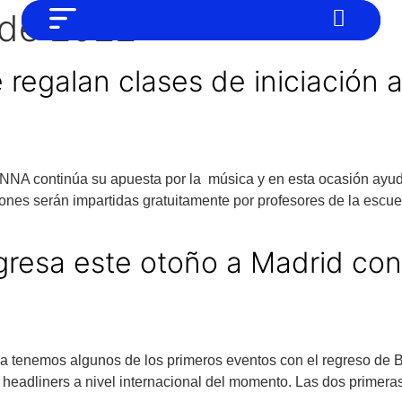
 de 2022
NO SOMOS CHAT GPT, PERO IGUAL
Noticias
TAMBIÉN TE PODEMOS AYUDAR
regalan clases de iniciación 
Tendencias
Entrevistas
Foodie
CANNA continúa su apuesta por la música y en esta ocasión ayud
Cultura
nes serán impartidas gratuitamente por profesores de la escu
Mix series
gresa este otoño a Madrid con
Barras Del Mes
Música
ya tenemos algunos de los primeros eventos con el regreso de B
 headliners a nivel internacional del momento. Las dos primera