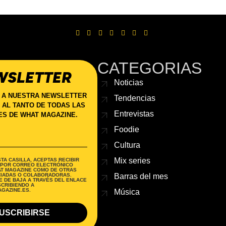
CATEGORIAS
WSLETTER
Noticias
 A NUESTRA NEWSLETTER
Tendencias
 AL TANTO DE TODAS LAS
Entrevistas
S DE WHAT MAGAZINE.
Foodie
Cultura
Mix series
TA CASILLA, ACEPTAS RECIBIR
 POR CORREO ELECTRÓNICO
AT MAGAZINE COMO DE OTRAS
Barras del mes
IADAS O COLABORADORAS.
 DE BAJA A TRAVÉS DEL ENLACE
SCRIBIENDO A
GAZINE.ES.
Música