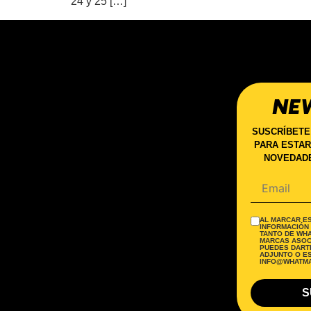
24 y 25 […]
NE
SUSCRÍBETE
PARA ESTAR
NOVEDADE
AL MARCAR ES
INFORMACIÓN
TANTO DE WH
MARCAS ASOC
PUEDES DARTE
ADJUNTO O E
INFO@WHATMA