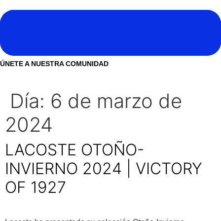
Ir
al
contenido
Noticias
ÚNETE A NUESTRA COMUNIDAD
NO SOMOS CHAT GPT, PERO IGUAL TAMBIÉN TE
PODEMOS AYUDAR
Tendencias
Día:
6 de marzo de
Entrevistas
2024
Foodie
Cultura
LACOSTE OTOÑO-
Mix series
INVIERNO 2024 | VICTORY
Barras Del Mes
OF 1927
Música