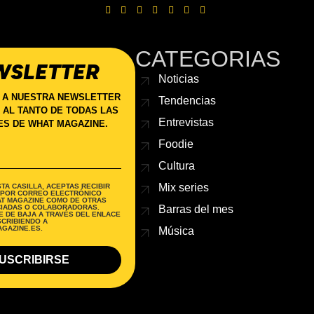
CATEGORIAS
WSLETTER
Noticias
 A NUESTRA NEWSLETTER
Tendencias
 AL TANTO DE TODAS LAS
Entrevistas
S DE WHAT MAGAZINE.
Foodie
Cultura
Mix series
TA CASILLA, ACEPTAS RECIBIR
 POR CORREO ELECTRÓNICO
AT MAGAZINE COMO DE OTRAS
Barras del mes
IADAS O COLABORADORAS.
 DE BAJA A TRAVÉS DEL ENLACE
SCRIBIENDO A
GAZINE.ES.
Música