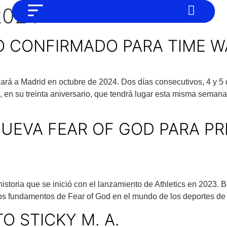
 2024
NO SOMOS CHAT GPT, PERO IGUAL
Noticias
TAMBIÉN TE PODEMOS AYUDAR
O CONFIRMADO PARA TIME W
Tendencias
Entrevistas
rá a Madrid en octubre de 2024. Dos días consecutivos, 4 y 5 
Foodie
d, en su treinta aniversario, que tendrá lugar esta misma sem
Cultura
NUEVA FEAR OF GOD PARA P
Mix series
Barras Del Mes
Música
istoria que se inició con el lanzamiento de Athletics en 2023. 
 los fundamentos de Fear of God en el mundo de los deportes de 
O STICKY M. A.