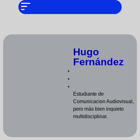
NO SOMOS
Noticias
CHAT GPT,
PERO IGUAL
Tendencias
TAMBIÉN TE
PODEMOS
AYUDAR
Entrevistas
Foodie
Hugo
Cultura
Fernández
Mix
series
Barras
Del
Estudiante de
Mes
Comunicacion Audiovisual,
pero más bien inquieto
Música
multidisciplinar.