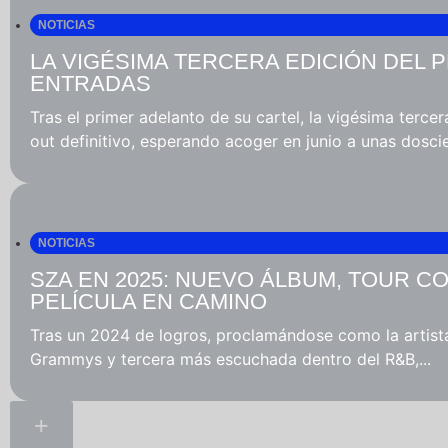
NOTICIAS
LA VIGÉSIMA TERCERA EDICIÓN DEL
ENTRADAS
Tras el primer adelanto de su cartel, la vigésima terce
out definitivo, esperando acoger en junio a unas doscie
NOTICIAS
SZA EN 2025: NUEVO ÁLBUM, TOUR C
PELÍCULA EN CAMINO
Tras un 2024 de logros, proclamándose como la artist
Grammys y tercera más escuchada dentro del R&B,...
+