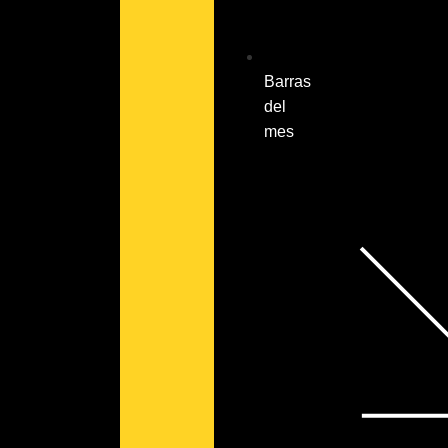
Barras
del
mes