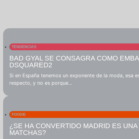
TENDENCIAS
BAD GYAL SE CONSAGRA COMO EMBA
DSQUARED2
Si en España tenemos un exponente de la moda, esa es
respecto, y no es porque...
FOODIE
¿SE HA CONVERTIDO MADRID ES UNA
MATCHAS?