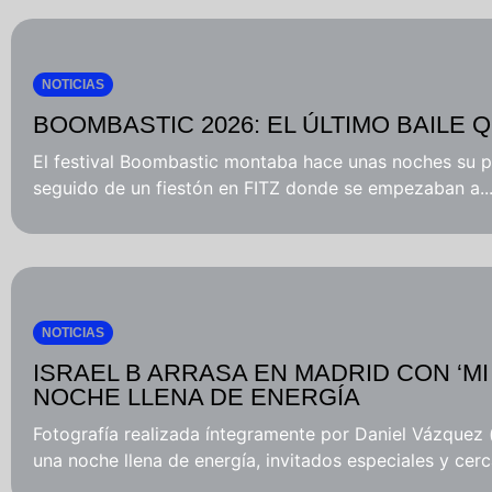
NOTICIAS
BOOMBASTIC 2026: EL ÚLTIMO BAILE
El festival Boombastic montaba hace unas noches su pr
seguido de un fiestón en FITZ donde se empezaban a..
NOTICIAS
ISRAEL B ARRASA EN MADRID CON ‘M
NOCHE LLENA DE ENERGÍA
Fotografía realizada íntegramente por Daniel Vázquez 
una noche llena de energía, invitados especiales y cerc