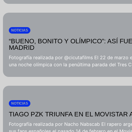
NOTICIAS
“BUENO, BONITO Y OLÍMPICO”: ASÍ F
MADRID
Fotografía realizada por @cicutafilms El 22 de marzo 
una noche olímpica con la penúltima parada del Tres Cr
NOTICIAS
TIAGO PZK TRIUNFA EN EL MOVISTAR
Fotografía realizada por Nacho Nabscab El rapero arg
sus fans españoles el pasado 14 de febrero en el Movist