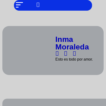
NO SOMOS
Noticias
CHAT GPT,
PERO IGUAL
Tendencias
TAMBIÉN TE
PODEMOS
AYUDAR
Entrevistas
Foodie
Inma
Cultura
Moraleda
Mix
series
Esto es todo por amor.
Barras
Del
Mes
Música