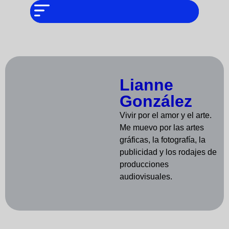
NO SOMOS
Noticias
CHAT GPT,
PERO IGUAL
TAMBIÉN TE
Tendencias
PODEMOS
AYUDAR
Entrevistas
Foodie
Lianne
González
Cultura
Vivir por el amor y el arte.
Mix
Me muevo por las artes
gráficas, la fotografía, la
series
publicidad y los rodajes de
producciones
Barras
audiovisuales.
Del
Mes