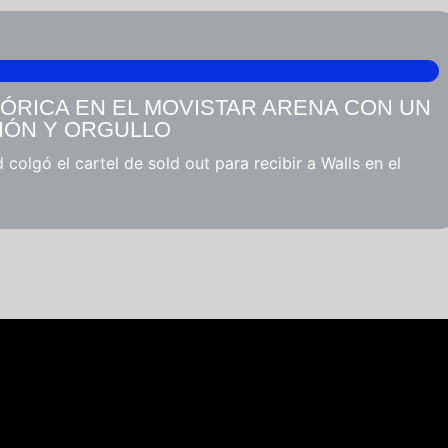
ÓRICA EN EL MOVISTAR ARENA CON UN
IÓN Y ORGULLO
 colgó el cartel de sold out para recibir a Walls en el