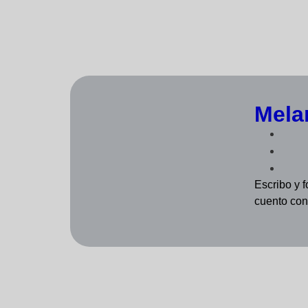
Mela
Escribo y f
cuento con