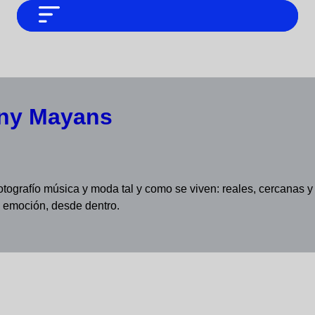
NO SOMOS CHAT GPT, PERO IGUAL
Noticias
TAMBIÉN TE PODEMOS AYUDAR
Tendencias
Entrevistas
ny Mayans
Foodie
Cultura
Mix series
otografío música y moda tal y como se viven: reales, cercanas y s
 emoción, desde dentro.
Barras Del Mes
Música