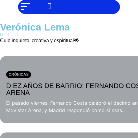
NO SOMOS
Noticias
CHAT GPT,
PERO IGUAL
Tendencias
TAMBIÉN TE
PODEMOS
Verónica Lema
AYUDAR
Entrevistas
Culo inquieto, creativa y espiritual🌟
Foodie
Cultura
Mix
series
CRÓNICAS
Barras
DIEZ AÑOS DE BARRIO: FERNANDO CO
Del
ARENA
Mes
El pasado viernes, Fernando Costa celebró el décimo ani
Música
Movistar Arena, y Madrid respondió como si esas...