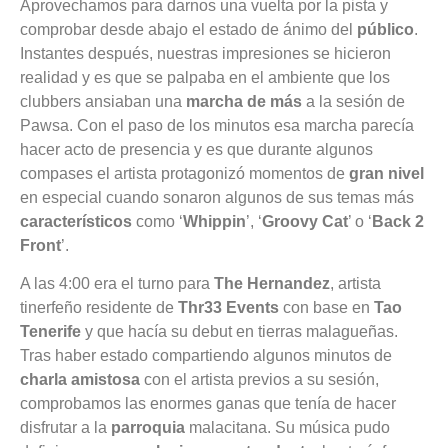
Aprovechamos para darnos una vuelta por la pista y
comprobar desde abajo el estado de ánimo del
público
.
Instantes después, nuestras impresiones se hicieron
realidad y es que se palpaba en el ambiente que los
clubbers ansiaban una
marcha de más
a la sesión de
Pawsa. Con el paso de los minutos esa marcha parecía
hacer acto de presencia y es que durante algunos
compases el artista protagonizó momentos de
gran nivel
en especial cuando sonaron algunos de sus temas más
característicos
como ‘
Whippin
’, ‘
Groovy Cat
’ o ‘
Back 2
Front
’.
A las 4:00 era el turno para
The Hernandez
, artista
tinerfeño residente de
Thr33 Events
con base en
Tao
Tenerife
y que hacía su debut en tierras malagueñas.
Tras haber estado compartiendo algunos minutos de
charla amistosa
con el artista previos a su sesión,
comprobamos las enormes ganas que tenía de hacer
disfrutar a la
parroquia
malacitana. Su música pudo