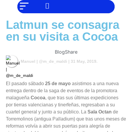
NO SOMOS
Noticias
CHAT GPT,
PERO IGUAL
Tendencias
TAMBIÉN TE
Latmun se consagra
PODEMOS
AYUDAR
Entrevistas
en su visita a Cocoa
Foodie
Cultura
Blog
Share
Manuel | @m_de_maldi
| 31 May, 2019.
Mix
series
Barras
El pasado sábado
25 de mayo
asistimos a una nueva
Del
entrega dentro de la saga de eventos de la promotora
Mes
malagueña
Cocoa
, que tras sus últimas expediciones
Música
por tierras valencianas y tinerfeñas, regresaban a su
cuartel general y junto a su público. La
Sala Octan
de
Torremolinos (antigua Palladium) que tras unos meses de
reformas volvía a abrir sus puertas para alegría de