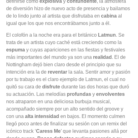
definirse como
explosiva
y
contundente
, la atmósfera
de diversión hizo de nuevo acto de presencia y bailamos
de lo lindo junto al artista que disfrutaba en
cabina
al
igual que los que nos encontrábamos junto a él.
El colofón a la noche era para el británico
Latmun
. Se
trata de un artista cuyo caché está creciendo como la
espuma
y cuyas apariciones en las fiestas y festivales
más importantes del mundo ya son una
realidad
. El de
Nottingham dejó bien claro desde el principio que su
intención era la de
reventar
la sala. Sentir amor y pasión
por tu trabajo es el claro ejemplo de Latmun, el cual no
quitó su cara de
disfrute
durante las dos horas que duró
su actuación. Las melodías
profundas
y
envolventes
nos atraparon en una deliciosa burbuja musical,
acompañado siempre por un alto sentido del groove y
con una
alta intensidad
en bajos. El momento culmen
llegó poco antes de finalizar su sesión con un remix del
icónico track ‘
Caress Me
’ que levanta pasiones allá por