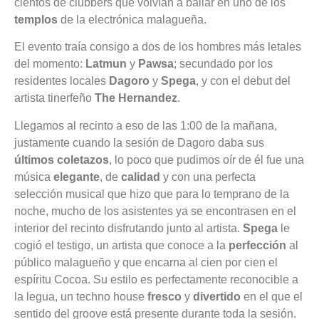
cientos de clubbers que volvían a bailar en uno de los
templos
de la electrónica malagueña.
El evento traía consigo a dos de los hombres más letales
del momento:
Latmun
y
Pawsa
; secundado por los
residentes locales
Dagoro
y
Spega
, y con el debut del
artista tinerfeño
The Hernandez
.
Llegamos al recinto a eso de las 1:00 de la mañana,
justamente cuando la sesión de Dagoro daba sus
últimos coletazos
, lo poco que pudimos oír de él fue una
música
elegante
, de
calidad
y con una perfecta
selección musical que hizo que para lo temprano de la
noche, mucho de los asistentes ya se encontrasen en el
interior del recinto disfrutando junto al artista.
Spega
le
cogió el testigo, un artista que conoce a la
perfección
al
público malagueño y que encarna al cien por cien el
espíritu Cocoa. Su estilo es perfectamente reconocible a
la legua, un techno house
fresco
y
divertido
en el que el
sentido del groove está presente durante toda la sesión.