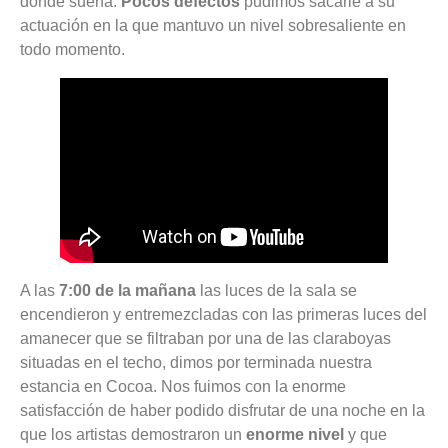
donde suena.
Pocos defectos
pudimos sacarle a su
actuación en la que mantuvo un nivel sobresaliente en
todo momento.
A las
7:00 de la mañana
las luces de la sala se
encendieron y entremezcladas con las primeras luces del
amanecer que se filtraban por una de las claraboyas
situadas en el techo, dimos por terminada nuestra
estancia en Cocoa. Nos fuimos con la enorme
satisfacción de haber podido disfrutar de una noche en la
que los artistas demostraron un
enorme nivel
y que