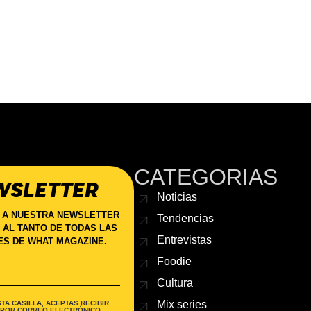
CATEGORIAS
WSLETTER
Noticias
 A NUESTRA NEWSLETTER
Tendencias
 AL TANTO DE TODAS LAS
Entrevistas
S DE WHAT MAGAZINE.
Foodie
Cultura
Mix series
TA CASILLA, ACEPTAS RECIBIR
 POR CORREO ELECTRÓNICO