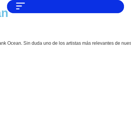
an
NO SOMOS CHAT GPT, PERO IGUAL
Noticias
TAMBIÉN TE PODEMOS AYUDAR
Tendencias
Entrevistas
ank Ocean. Sin duda uno de los artistas más relevantes de nues
Foodie
Cultura
Mix series
Barras Del Mes
Música