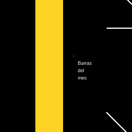
Barras
del
mes