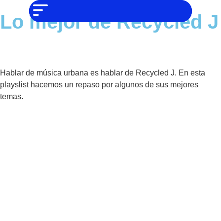
NO SOMOS
Noticias
CHAT GPT,
Lo mejor de Recycled J
PERO IGUAL
Tendencias
TAMBIÉN TE
PODEMOS
AYUDAR
Entrevistas
Foodie
Hablar de música urbana es hablar de Recycled J. En esta
playslist hacemos un repaso por algunos de sus mejores
Cultura
temas.
Mix
series
Barras
Del
Mes
Música