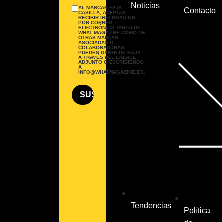
Noticias
AL MARCAR ESTA
Contacto
CASILLA, ACEPTAS
RECIBIR INFORMACIÓN
POR CORREO
ELECTRÓNICO TANTO DE
WHAT MAGAZINE COMO DE
OTRAS MARCAS
ASOCIADAS O
COLABORADORAS.
PUEDES DARTE DE BAJA
A TRAVÉS DEL ENLACE
ADJUNTO O ESCRIBIENDO
A
INFO@WHATMAGAZINE.ES.
Tendencias
Política