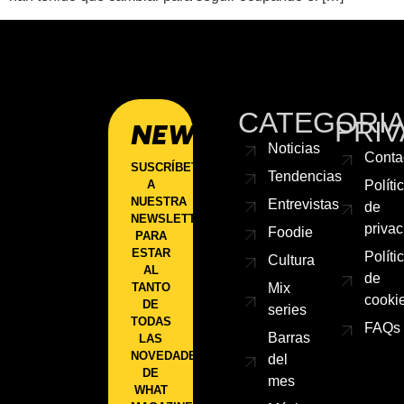
CATEGORI
PRIV
NEWSLETTER
Noticias
Conta
SUSCRÍBETE
Tendencias
A
Políti
NUESTRA
Entrevistas
de
NEWSLETTER
priva
Foodie
PARA
ESTAR
Políti
Cultura
AL
de
TANTO
Mix
cooki
DE
series
TODAS
FAQs
Barras
LAS
NOVEDADES
del
DE
mes
WHAT