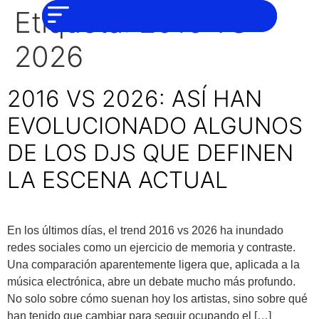
NO SOMOS
Noticias
Etiqueta:
2016 VS
CHAT GPT,
PERO IGUAL
Tendencias
TAMBIÉN TE
2026
PODEMOS
AYUDAR
Entrevistas
2016 VS 2026: ASÍ HAN
Foodie
EVOLUCIONADO ALGUNOS
Cultura
DE LOS DJS QUE DEFINEN
Mix
series
LA ESCENA ACTUAL
Barras
Del
Mes
En los últimos días, el trend 2016 vs 2026 ha inundado
redes sociales como un ejercicio de memoria y contraste.
Música
Una comparación aparentemente ligera que, aplicada a la
música electrónica, abre un debate mucho más profundo.
No solo sobre cómo suenan hoy los artistas, sino sobre qué
han tenido que cambiar para seguir ocupando el […]