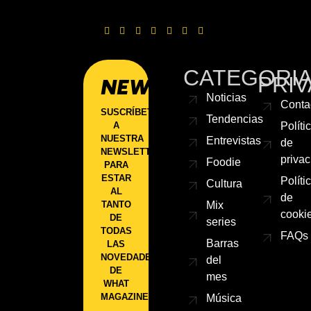
CATEGORI
PRIV
NEWSLETTER
Noticias
Conta
SUSCRÍBETE
Tendencias
A
Políti
NUESTRA
Entrevistas
de
NEWSLETTER
priva
Foodie
PARA
ESTAR
Políti
Cultura
AL
de
TANTO
Mix
cooki
DE
series
TODAS
FAQs
Barras
LAS
NOVEDADES
del
DE
mes
WHAT
MAGAZINE.
Música