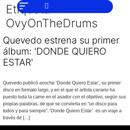
NO SOMOS
Noticias
Etiqueta:
CHAT GPT,
PERO IGUAL
Tendencias
TAMBIÉN TE
OvyOnTheDrums
PODEMOS
AYUDAR
Entrevistas
Quevedo estrena su primer
Foodie
álbum: 'DONDE QUIERO
Cultura
ESTAR'
Mix
series
Barras
Quevedo publicó anoche ‘Donde Quiero Estar’, su primer
Del
disco en formato largo, y en el que el artista canario ha
Mes
puesto toda la carne en el asador con el objetivo, según sus
Música
propias palabras, de que se convierta en “un disco para
todos y para siempre”. ‘Donde Quiero Estar’ es un viaje a
través de […]