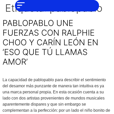
NO SOMOS
Noticias
Etiqueta:
pablopablo
CHAT GPT,
PERO IGUAL
Tendencias
TAMBIÉN TE
PODEMOS
PABLOPABLO UNE
AYUDAR
Entrevistas
FUERZAS CON RALPHIE
Foodie
CHOO Y CARÍN LEÓN EN
Cultura
‘ESO QUE TÚ LLAMAS
Mix
AMOR’
series
Barras
Del
Mes
La capacidad de pablopablo para describir el sentimiento
del desamor más punzante de manera tan intuitiva es ya
Música
una marca personal propia. En esta ocasión cuenta a su
lado con dos artistas provenientes de mundos musicales
aparentemente dispares y que sin embargo se
complementan a la perfección: por un lado el niño bonito de