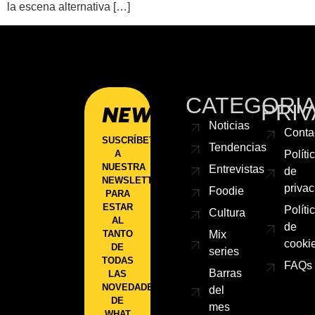
la escena alternativa […]
CATEGORI
PRIV
NEWSLETTER
Noticias
Conta
SUSCRÍBETE
Tendencias
A
Políti
NUESTRA
Entrevistas
de
NEWSLETTER
priva
Foodie
PARA
ESTAR
Políti
Cultura
AL
de
TANTO
Mix
cooki
DE
series
TODAS
FAQs
Barras
LAS
NOVEDADES
del
DE
mes
WHAT