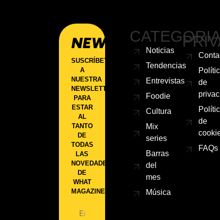
CATEGORI
PRIV
NEWSLETTER
Noticias
Conta
SUSCRÍBETE
Tendencias
A
Políti
NUESTRA
Entrevistas
de
NEWSLETTER
priva
Foodie
PARA
ESTAR
Políti
Cultura
AL
de
TANTO
Mix
cooki
DE
series
TODAS
FAQs
Barras
LAS
NOVEDADES
del
DE
mes
WHAT
MAGAZINE.
Música