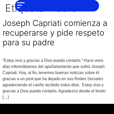
NO SOMOS
Noticias
Etiqueta:
Padre
CHAT GPT,
PERO IGUAL
Tendencias
TAMBIÉN TE
PODEMOS
Joseph Capriati comienza a
AYUDAR
Entrevistas
recuperarse y pide respeto
Foodie
para su padre
Cultura
Mix
series
“Estoy vivo y gracias a Dios puedo contarlo.” Hace unos
días informábamos del apuñalamiento que sufrió Joseph
Barras
Capriati. Hoy, al fin, tenemos buenas noticias sobre él
Del
gracias a un post que ha dejado en sus Redes Sociales
Mes
agradeciendo el cariño recibido estos días. Estoy vivo y
Música
gracias a Dios puedo contarlo. Agradezco desde el fondo
[…]