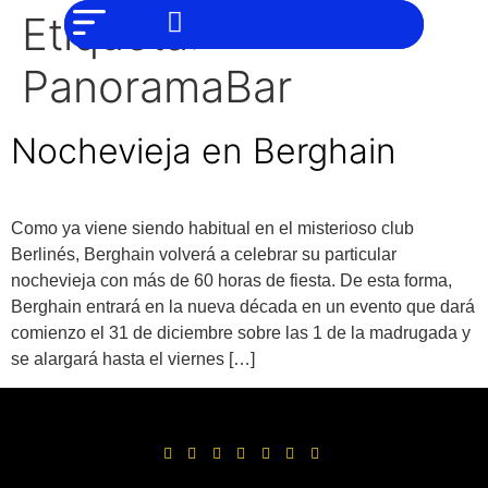
NO SOMOS
Noticias
Etiqueta:
CHAT GPT,
PERO IGUAL
Tendencias
TAMBIÉN TE
PanoramaBar
PODEMOS
AYUDAR
Entrevistas
Nochevieja en Berghain
Foodie
Cultura
Como ya viene siendo habitual en el misterioso club
Mix
series
Berlinés, Berghain volverá a celebrar su particular
nochevieja con más de 60 horas de fiesta. De esta forma,
Barras
Berghain entrará en la nueva década en un evento que dará
Del
comienzo el 31 de diciembre sobre las 1 de la madrugada y
Mes
se alargará hasta el viernes […]
Música