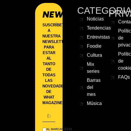
CATEGORI
PRIV
NEWSLETTER
Noticias
Conta
SUSCRÍBETE
Tendencias
A
Políti
NUESTRA
Entrevistas
de
NEWSLETTER
priva
Foodie
PARA
ESTAR
Políti
Cultura
AL
de
TANTO
Mix
cooki
DE
series
TODAS
FAQs
Barras
LAS
NOVEDADES
del
DE
mes
WHAT
MAGAZINE.
Música
AL MARCAR ESTA