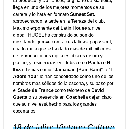
El productor y DJ francés, originario de Marsella,
llega en uno de los mejores momentos de su
carrera y lo hará en formato
Sunset Set
,
aprovechando la tarde en la Terraza del club.
Máximo exponente del
Latin House
a nivel
global, HUGEL ha construido su sonido
mezclando groove con raíces latinas, pop y soul,
una fórmula que le ha dado más de mil millones
de reproducciones digitales, discos de oro y
platino, y residencias en clubs como
Pacha
o
Hï
Ibiza
. Temas como
"Jamaican (Bam Bam)"
o
"I
Adore You"
le han consolidado como uno de los
nombres más sólidos de la escena, y su paso por
el
Stade de France
como telonero de
David
Guetta
o su presencia en
Coachella
dejan claro
que su nivel está hecho para los grandes
escenarios.
18 de julio: Vintage Culture