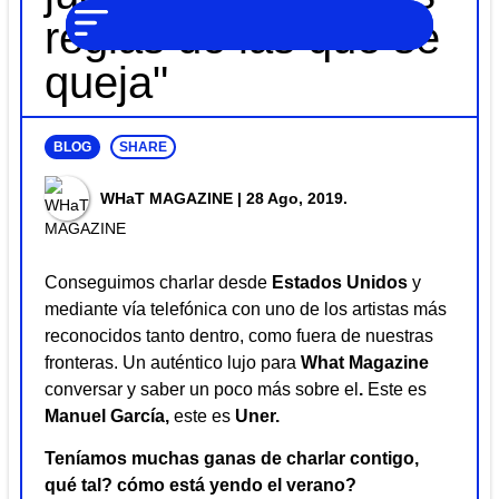
NO SOMOS
Noticias
reglas de las que se
CHAT GPT,
PERO IGUAL
Tendencias
TAMBIÉN TE
queja"
PODEMOS
AYUDAR
Entrevistas
Foodie
BLOG
SHARE
Cultura
WHaT MAGAZINE
| 28 Ago, 2019.
Mix
series
Conseguimos charlar desde
Estados Unidos
y
Barras
mediante vía telefónica con uno de los artistas más
Del
reconocidos tanto dentro, como fuera de nuestras
Mes
fronteras. Un auténtico lujo para
What Magazine
conversar y saber un poco más sobre el
.
Este es
Música
Manuel García,
este es
Uner.
Teníamos muchas ganas de charlar contigo,
qué tal? cómo está yendo el verano?