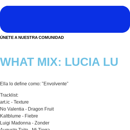
Ir
al
contenido
Noticias
ÚNETE A NUESTRA COMUNIDAD
NO SOMOS CHAT GPT, PERO IGUAL TAMBIÉN TE
PODEMOS AYUDAR
Tendencias
Buscar
WHAT MIX: LUCIA LU
Entrevistas
Foodie
Cultura
Ella lo define como: "Envolvente"
Mix series
Tracklist:
art.ic - Texture
Barras Del Mes
No Valentia - Dragon Fruit
Kaltblume - Fiebre
Música
Luigi Madonna - Zonder
Augusto Taito - Mi Tierra