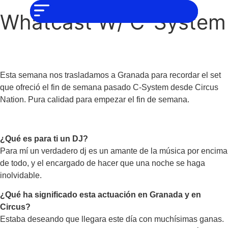
NO SOMOS
Noticias
CHAT GPT,
Whatcast W/ C-System
PERO IGUAL
Tendencias
TAMBIÉN TE
PODEMOS
AYUDAR
Entrevistas
Foodie
Esta semana nos trasladamos a Granada para recordar el set
que ofreció el fin de semana pasado C-System desde Circus
Cultura
Nation. Pura calidad para empezar el fin de semana.
Mix
series
Barras
¿Qué es para ti un DJ?
Del
Para mí un verdadero dj es un amante de la música por encima
Mes
de todo, y el encargado de hacer que una noche se haga
inolvidable.
Música
¿Qué ha significado esta actuación en Granada y en
Circus?
Estaba deseando que llegara este día con muchísimas ganas.