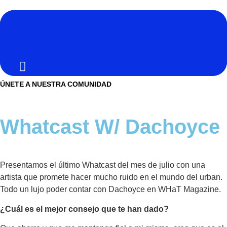
Ir
al
contenido
Noticias
ÚNETE A NUESTRA COMUNIDAD
NO SOMOS CHAT GPT, PERO IGUAL TAMBIÉN TE
PODEMOS AYUDAR
Tendencias
Buscar
Whatcast W/ Dachoyce
Entrevistas
Foodie
Cultura
Presentamos el último Whatcast del mes de julio con una
artista que promete hacer mucho ruido en el mundo del urban.
Mix series
Todo un lujo poder contar con Dachoyce en WHaT Magazine.
Barras Del Mes
¿Cuál es el mejor consejo que te han dado?