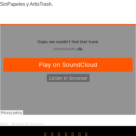
SinPapeles y ArtisTrash.
WHaT
·
Whatcast W/ Dachoyce