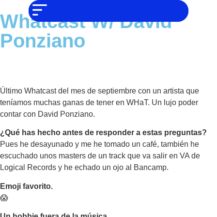
NO SOMOS
Noticias
CHAT GPT,
Whatcast W/ David
PERO IGUAL
Tendencias
TAMBIÉN TE
Ponziano
PODEMOS
AYUDAR
Entrevistas
Foodie
Cultura
Último Whatcast del mes de septiembre con un artista que
teníamos muchas ganas de tener en WHaT. Un lujo poder
Mix
series
contar con David Ponziano.
Barras
¿Qué has hecho antes de responder a estas preguntas?
Del
Pues he desayunado y me he tomado un café, también he
Mes
escuchado unos masters de un track que va salir en VA de
Logical Records y he echado un ojo al Bancamp.
Música
Emoji favorito.
😱
Un hobbie fuera de la música.