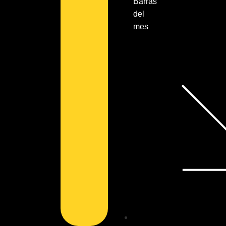
Barras
del
mes