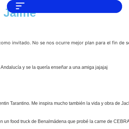
e Jaime
NO SOMOS CHAT GPT, PERO IGUAL
Noticias
TAMBIÉN TE PODEMOS AYUDAR
Tendencias
Entrevistas
mo invitado. No se nos ocurre mejor plan para el fin de s
Foodie
Cultura
 Andalucía y se la quería enseñar a una amiga jajajaj
Mix series
Barras Del Mes
Música
uentin Tarantino. Me inspira mucho también la vida y obra de Ja
fue en un food truck de Benalmádena que probé la carne de CEBRA