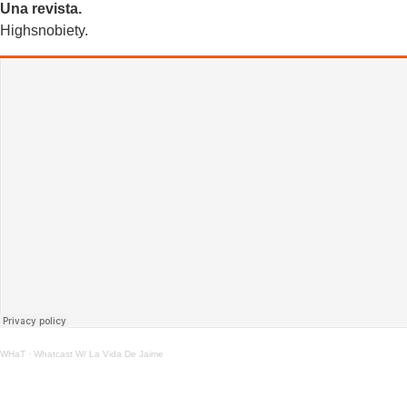
Una revista.
Highsnobiety.
WHaT
·
Whatcast W/ La Vida De Jaime