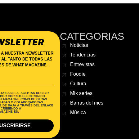
CATEGORIAS
WSLETTER
Noticias
 A NUESTRA NEWSLETTER
Tendencias
 AL TANTO DE TODAS LAS
Entrevistas
S DE WHAT MAGAZINE.
Foodie
Cultura
Mix series
TA CASILLA, ACEPTAS RECIBIR
 POR CORREO ELECTRÓNICO
AT MAGAZINE COMO DE OTRAS
Barras del mes
IADAS O COLABORADORAS.
 DE BAJA A TRAVÉS DEL ENLACE
SCRIBIENDO A
GAZINE.ES.
Música