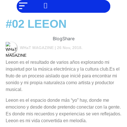
NO SOMOS
Noticias
CHAT GPT,
PERO IGUAL
Tendencias
TAMBIÉN TE
#02 LEEON
PODEMOS
AYUDAR
Entrevistas
Foodie
Blog
Share
WHaT MAGAZINE
| 26 Nov, 2018.
Cultura
Mix
Leeon es el resultado de varios años explorando mi
series
inquietud por la música electrónica y la cultura club.Es el
fruto de un proceso aislado que inicié para encontrar mi
Barras
sonido y mi propia naturaleza como artista y productor
Del
Mes
musical.
Música
Leeon es el espacio donde más “yo” hay, donde me
emociono y desde donde pretendo conectar con la gente.
Es donde mis recuerdos y experiencias se ven reflejados.
Leeon es mi vida convertida en melodía.