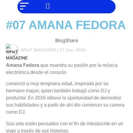
NO SOMOS
Noticias
CHAT GPT,
PERO IGUAL
Tendencias
TAMBIÉN TE
#07 AMANA FEDORA
PODEMOS
AYUDAR
Entrevistas
Foodie
Blog
Share
WHaT MAGAZINE
| 17 Jun, 2019.
Cultura
Mix
Amana Fedora
que muestra su
pasión por la música
series
electrónica desde el corazón
Barras
comenzó a muy temprana edad, inspirada por su
Del
hermano mayor, quien también trabajó como DJ y
Mes
productor. En 2016 obtuvo la oportunidad de demostrar
Música
sus habilidades y a partir de ahí dio comienzo su carrera
como DJ.
Sus sets están pensados con el fin de introducirte en un
viaje a través de sus historias.