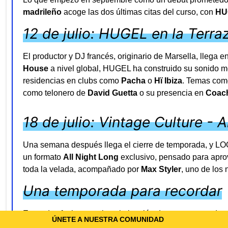
madrileño
acoge las dos últimas citas del curso, con
HU
12 de julio: HUGEL en la Terr
El productor y DJ francés, originario de Marsella, llega
House
a nivel global, HUGEL ha construido su sonido mez
residencias en clubs como
Pacha
o
Hï Ibiza
. Temas co
como telonero de
David Guetta
o su presencia en
Coach
18 de julio: Vintage Culture - 
Una semana después llega el cierre de temporada, y LOOP
un formato
All Night Long
exclusivo, pensado para aprov
toda la velada, acompañado por
Max Styler
, uno de los
Una temporada para recordar
Estas dos fechas son la culminación de una temporada q
ÚNETE A NUESTRA COMUNIDAD
simultáneos liderados por
Marco Carola
y
Paco Osuna