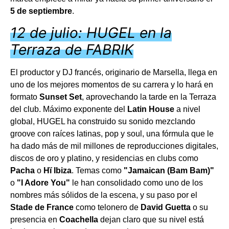
5 de septiembre
.
12 de julio: HUGEL en la
Terraza de FABRIK
El productor y DJ francés, originario de Marsella, llega en
uno de los mejores momentos de su carrera y lo hará en
formato
Sunset Set
, aprovechando la tarde en la Terraza
del club. Máximo exponente del
Latin House
a nivel
global, HUGEL ha construido su sonido mezclando
groove con raíces latinas, pop y soul, una fórmula que le
ha dado más de mil millones de reproducciones digitales,
discos de oro y platino, y residencias en clubs como
Pacha
o
Hï Ibiza
. Temas como
"Jamaican (Bam Bam)"
o
"I Adore You"
le han consolidado como uno de los
nombres más sólidos de la escena, y su paso por el
Stade de France
como telonero de
David Guetta
o su
presencia en
Coachella
dejan claro que su nivel está