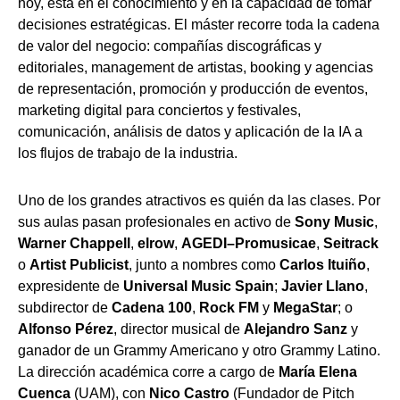
hoy, está en el conocimiento y en la capacidad de tomar
decisiones estratégicas. El máster recorre toda la cadena
de valor del negocio: compañías discográficas y
editoriales, management de artistas, booking y agencias
de representación, promoción y producción de eventos,
marketing digital para conciertos y festivales,
comunicación, análisis de datos y aplicación de la IA a
los flujos de trabajo de la industria.
Uno de los grandes atractivos es quién da las clases. Por
sus aulas pasan profesionales en activo de
Sony Music
,
Warner Chappell
,
elrow
,
AGEDI–Promusicae
,
Seitrack
o
Artist Publicist
, junto a nombres como
Carlos Ituiño
,
expresidente de
Universal Music Spain
;
Javier Llano
,
subdirector de
Cadena 100
,
Rock FM
y
MegaStar
; o
Alfonso Pérez
, director musical de
Alejandro Sanz
y
ganador de un Grammy Americano y otro Grammy Latino.
La dirección académica corre a cargo de
María Elena
Cuenca
(UAM), con
Nico Castro
(Fundador de Pitch