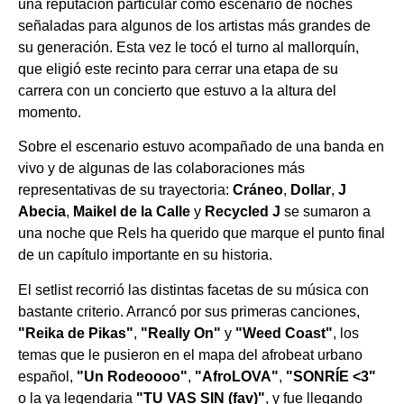
una reputación particular como escenario de noches
señaladas para algunos de los artistas más grandes de
su generación. Esta vez le tocó el turno al mallorquín,
que eligió este recinto para cerrar una etapa de su
carrera con un concierto que estuvo a la altura del
momento.
Sobre el escenario estuvo acompañado de una banda en
vivo y de algunas de las colaboraciones más
representativas de su trayectoria:
Cráneo
,
Dollar
,
J
Abecia
,
Maikel de la Calle
y
Recycled J
se sumaron a
una noche que Rels ha querido que marque el punto final
de un capítulo importante en su historia.
El setlist recorrió las distintas facetas de su música con
bastante criterio. Arrancó por sus primeras canciones,
"Reika de Pikas"
,
"Really On"
y
"Weed Coast"
, los
temas que le pusieron en el mapa del afrobeat urbano
español,
"Un Rodeoooo"
,
"AfroLOVA"
,
"SONRÍE <3"
o la ya legendaria
"TU VAS SIN (fav)"
, y fue llegando