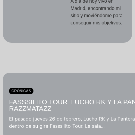
A día de hoy vivo en
Madrid, encontrando mi
sitio y moviéndome para
conseguir mis objetivos.
CRÓNICAS
FASSSILITO TOUR: LUCHO RK Y LA P
RAZZMATAZZ
El pasado jueves 26 de febrero, Lucho RK y La Pante
dentro de su gira Fasssilito Tour. La sala...