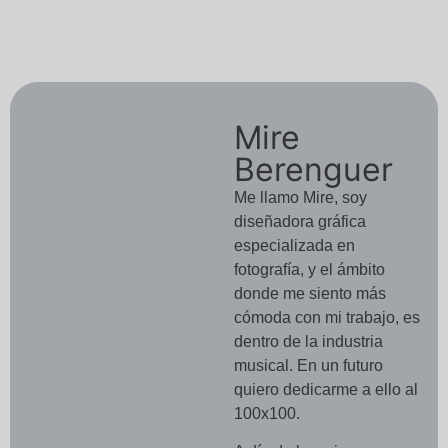
Mire
Berenguer
Me llamo Mire, soy
diseñadora gráfica
especializada en
fotografía, y el ámbito
donde me siento más
cómoda con mi trabajo, es
dentro de la industria
musical. En un futuro
quiero dedicarme a ello al
100x100.