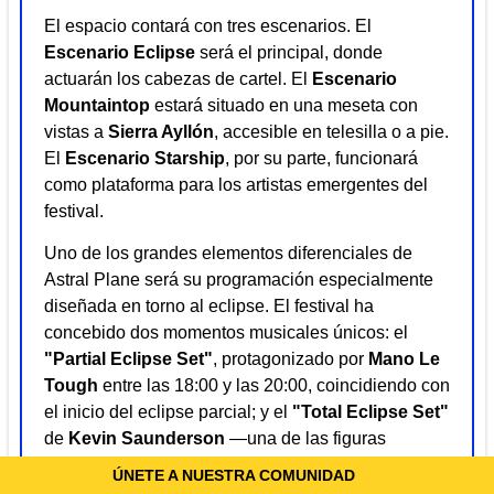
El espacio contará con tres escenarios. El
Escenario Eclipse
será el principal, donde
actuarán los cabezas de cartel. El
Escenario
Mountaintop
estará situado en una meseta con
vistas a
Sierra Ayllón
, accesible en telesilla o a pie.
El
Escenario Starship
, por su parte, funcionará
como plataforma para los artistas emergentes del
festival.
Uno de los grandes elementos diferenciales de
Astral Plane será su programación especialmente
diseñada en torno al eclipse. El festival ha
concebido dos momentos musicales únicos: el
"Partial Eclipse Set"
, protagonizado por
Mano Le
Tough
entre las 18:00 y las 20:00, coincidiendo con
el inicio del eclipse parcial; y el
"Total Eclipse Set"
de
Kevin Saunderson
—una de las figuras
fundacionales del techno de Detroit—, un set de
ÚNETE A NUESTRA COMUNIDAD
cuatro horas entre las 20:00 y la medianoche que