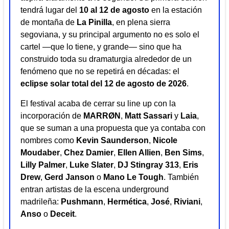
tendrá lugar del
10 al 12 de agosto
en la estación
de montaña de
La Pinilla
, en plena sierra
segoviana, y su principal argumento no es solo el
cartel —que lo tiene, y grande— sino que ha
construido toda su dramaturgia alrededor de un
fenómeno que no se repetirá en décadas: el
eclipse solar total del 12 de agosto de 2026
.
El festival acaba de cerrar su line up con la
incorporación de
MARRØN
,
Matt Sassari
y
Laia
,
que se suman a una propuesta que ya contaba con
nombres como
Kevin Saunderson
,
Nicole
Moudaber
,
Chez Damier
,
Ellen Allien
,
Ben Sims
,
Lilly Palmer
,
Luke Slater
,
DJ Stingray 313
,
Eris
Drew
,
Gerd Janson
o
Mano Le Tough
. También
entran artistas de la escena underground
madrileña:
Pushmann
,
Hermética
,
José
,
Riviani
,
Anso
o
Deceit
.