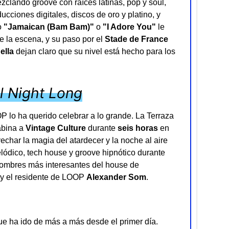
clando groove con raíces latinas, pop y soul,
cciones digitales, discos de oro y platino, y
o
"Jamaican (Bam Bam)"
o
"I Adore You"
le
 la escena, y su paso por el
Stade de France
ella
dejan claro que su nivel está hecho para los
ll Night Long
 lo ha querido celebrar a lo grande. La Terraza
abina a
Vintage Culture
durante
seis horas
en
char la magia del atardecer y la noche al aire
elódico, tech house y groove hipnótico durante
nombres más interesantes del house de
y el residente de LOOP
Alexander Som
.
e ha ido de más a más desde el primer día.