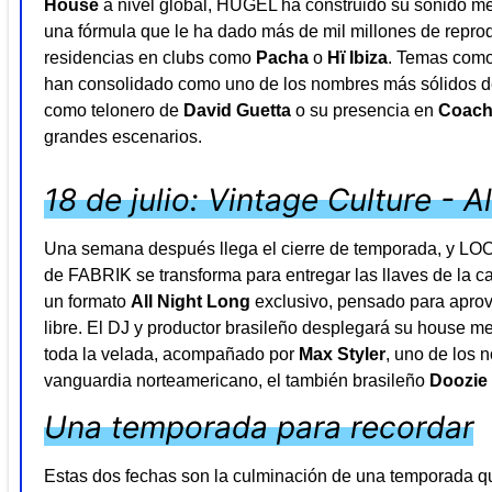
House
a nivel global, HUGEL ha construido su sonido mez
una fórmula que le ha dado más de mil millones de reprodu
residencias en clubs como
Pacha
o
Hï Ibiza
. Temas com
han consolidado como uno de los nombres más sólidos de
como telonero de
David Guetta
o su presencia en
Coach
grandes escenarios.
18 de julio: Vintage Culture - A
Una semana después llega el cierre de temporada, y LOOP
de FABRIK se transforma para entregar las llaves de la c
un formato
All Night Long
exclusivo, pensado para aprove
libre. El DJ y productor brasileño desplegará su house m
toda la velada, acompañado por
Max Styler
, uno de los 
vanguardia norteamericano, el también brasileño
Doozie
Una temporada para recordar
Estas dos fechas son la culminación de una temporada qu