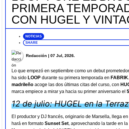
PRIMERA TEMPORAD
CON HUGEL Y VINT
NOTICIAS
SHARE
Redacción
| 07 Jul, 2026.
Lo que empezó en septiembre como un debut prometedor 
ha sido
LOOP
durante su primera temporada en
FABRIK
madrileño
acoge las dos últimas citas del curso, con
HU
marca empiece a mirar ya hacia su primer aniversario el
12 de julio: HUGEL en la Terra
El productor y DJ francés, originario de Marsella, llega 
hará en formato
Sunset Set
, aprovechando la tarde en l