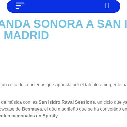
NO SOMOS CHAT GPT, PERO IGUAL
Noticias
ANDA SONORA A SAN 
TAMBIÉN TE PODEMOS AYUDAR
Tendencias
 MADRID
Entrevistas
Foodie
Cultura
Mix series
Barras Del Mes
, un ciclo de conciertos que apuesta por el talento emergente n
Música
 de música con las
San Isidro Raval Sessions
, un ciclo que y
showcase de
Besmaya
, el dúo madrileño que se ha convertido e
entes mensuales en Spotify
.