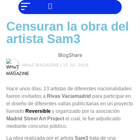
NO SOMOS
Noticias
CHAT GPT,
PERO IGUAL
Tendencias
TAMBIÉN TE
Censuran la obra del
PODEMOS
AYUDAR
Entrevistas
artista Sam3
Foodie
Cultura
Blog
Share
WHaT MAGAZINE
| 15 Jul, 2019.
Mix
series
Barras
Hace unos días, 13 artistas de diferentes nacionalidades
Del
fueron invitados a
Rivas Vaciamadrid
para participar en
Mes
el diseño de diferentes vallas publicitarias en un proyecto
Música
llamado
Reversible
y organizado por la asociación
Madrid Street Art Project
el cual, le fue adjudicado
mediante concurso público.
La obra realizada por el artista
Sam3
trata de una