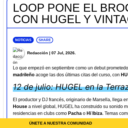
LOOP PONE EL BRO
CON HUGEL Y VINT
NOTICIAS
SHARE
Redacción
| 07 Jul, 2026.
Lo que empezó en septiembre como un debut prometedor
madrileño
acoge las dos últimas citas del curso, con
HU
12 de julio: HUGEL en la Terr
El productor y DJ francés, originario de Marsella, llega
House
a nivel global, HUGEL ha construido su sonido mez
residencias en clubs como
Pacha
o
Hï Ibiza
. Temas co
como telonero de
David Guetta
o su presencia en
Coach
ÚNETE A NUESTRA COMUNIDAD