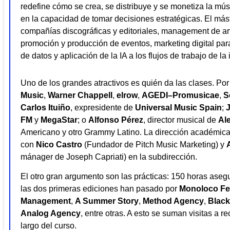
redefine cómo se crea, se distribuye y se monetiza la músi
en la capacidad de tomar decisiones estratégicas. El mást
compañías discográficas y editoriales, management de art
promoción y producción de eventos, marketing digital para
de datos y aplicación de la IA a los flujos de trabajo de la 
Uno de los grandes atractivos es quién da las clases. Po
Music
,
Warner Chappell
,
elrow
,
AGEDI–Promusicae
,
S
Carlos Ituiño
, expresidente de
Universal Music Spain
;
J
FM
y
MegaStar
; o
Alfonso Pérez
, director musical de
Al
Americano y otro Grammy Latino. La dirección académica
con
Nico Castro
(Fundador de Pitch Music Marketing) y
mánager de Joseph Capriati) en la subdirección.
El otro gran argumento son las prácticas: 150 horas ase
las dos primeras ediciones han pasado por
Monoloco Fes
Management
,
A Summer Story
,
Method Agency
,
Blac
Analog Agency
, entre otras. A esto se suman visitas a re
largo del curso.