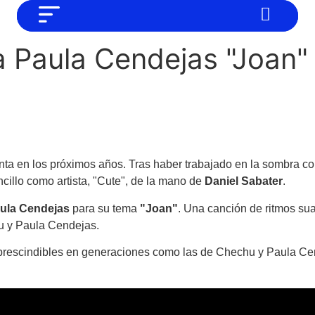
NO SOMOS CHAT GPT, PERO IGUAL
Noticias
a Paula Cendejas "Joan"
TAMBIÉN TE PODEMOS AYUDAR
Tendencias
Entrevistas
Foodie
Cultura
enta en los próximos años. Tras haber trabajado en la sombra c
Mix series
ncillo como artista, "Cute", de la mano de
Daniel Sabater
.
ula Cendejas
para su tema
"Joan"
. Una canción de ritmos su
Barras Del Mes
hu y Paula Cendejas.
Música
imprescindibles en generaciones como las de Chechu y Paula C