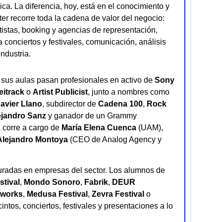
ca. La diferencia, hoy, está en el conocimiento y
er recorre toda la cadena de valor del negocio:
istas, booking y agencias de representación,
 conciertos y festivales, comunicación, análisis
industria.
r sus aulas pasan profesionales en activo de
Sony
eitrack
o
Artist Publicist
, junto a nombres como
avier Llano
, subdirector de
Cadena 100
,
Rock
ejandro Sanz
y ganador de un Grammy
 corre a cargo de
María Elena Cuenca
(UAM),
Alejandro Montoya
(CEO de Analog Agency y
guradas en empresas del sector. Los alumnos de
tival
,
Mondo Sonoro
,
Fabrik
,
DEUR
kworks
,
Medusa Festival
,
Zevra Festival
o
cintos, conciertos, festivales y presentaciones a lo