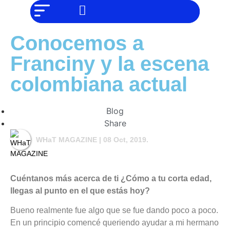
NO SOMOS
Noticias
CHAT GPT,
PERO IGUAL
Tendencias
TAMBIÉN TE
Conocemos a
PODEMOS
AYUDAR
Entrevistas
Franciny y la escena
Foodie
colombiana actual
Cultura
Mix
Blog
series
Share
Barras
WHaT MAGAZINE
| 08 Oct, 2019.
Del
Mes
Cuéntanos más acerca de ti ¿Cómo a tu corta edad,
Música
llegas al punto en el que estás hoy?
Bueno realmente fue algo que se fue dando poco a poco.
En un principio comencé queriendo ayudar a mi hermano