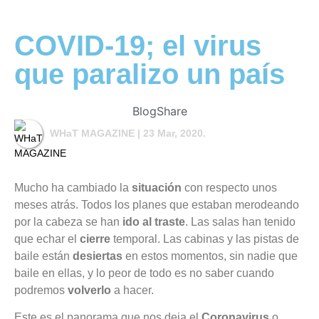
COVID-19; el virus
que paralizo un país
Blog
Share
WHaT MAGAZINE
| 23 Mar, 2020.
Mucho ha cambiado la
situación
con respecto unos
meses atrás. Todos los planes que estaban merodeando
por la cabeza se han
ido al traste
. Las salas han tenido
que echar el
cierre
temporal. Las cabinas y las pistas de
baile están
desiertas
en estos momentos, sin nadie que
baile en ellas, y lo peor de todo es no saber cuando
podremos
volverlo
a hacer.
Este es el panorama que nos deja el
Coronavirus
o