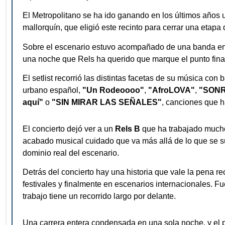
El Metropolitano se ha ido ganando en los últimos años 
mallorquín, que eligió este recinto para cerrar una etapa
Sobre el escenario estuvo acompañado de una banda en v
una noche que Rels ha querido que marque el punto final 
El setlist recorrió las distintas facetas de su música con
urbano español,
"Un Rodeoooo"
,
"AfroLOVA"
,
"SONR
aquí"
o
"SIN MIRAR LAS SEÑALES"
, canciones que 
El concierto dejó ver a un
Rels B
que ha trabajado mucho 
acabado musical cuidado que va más allá de lo que se su
dominio real del escenario.
Detrás del concierto hay una historia que vale la pena
festivales y finalmente en escenarios internacionales. 
trabajo tiene un recorrido largo por delante.
Una carrera entera condensada en una sola noche, y el p