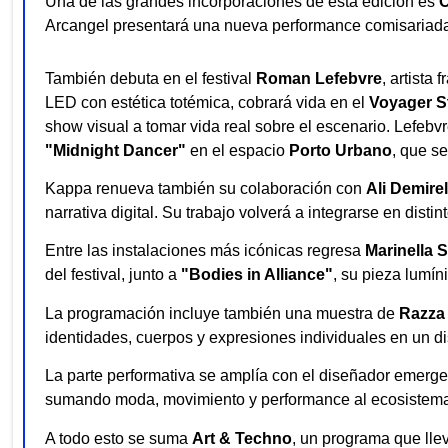
Una de las grandes incorporaciones de esta edición es
C
Arcangel presentará una nueva performance comisariad
También debuta en el festival
Roman Lefebvre
, artista
LED con estética totémica, cobrará vida en el
Voyager S
show visual a tomar vida real sobre el escenario. Lefebvr
"Midnight Dancer"
en el espacio
Porto Urbano
, que se
Kappa renueva también su colaboración con
Ali Demirel
narrativa digital. Su trabajo volverá a integrarse en disti
Entre las instalaciones más icónicas regresa
Marinella 
del festival, junto a
"Bodies in Alliance"
, su pieza lumín
La programación incluye también una muestra de
Razza
identidades, cuerpos y expresiones individuales en un di
La parte performativa se amplía con el diseñador emerg
sumando moda, movimiento y performance al ecosistema v
A todo esto se suma
Art & Techno
, un programa que llev