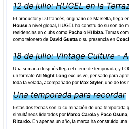
12 de julio: HUGEL en la Terr
El productor y DJ francés, originario de Marsella, llega
House
a nivel global, HUGEL ha construido su sonido mez
residencias en clubs como
Pacha
o
Hï Ibiza
. Temas co
como telonero de
David Guetta
o su presencia en
Coach
18 de julio: Vintage Culture - 
Una semana después llega el cierre de temporada, y LOOP
un formato
All Night Long
exclusivo, pensado para aprov
toda la velada, acompañado por
Max Styler
, uno de los
Una temporada para recordar
Estas dos fechas son la culminación de una temporada q
simultáneos liderados por
Marco Carola
y
Paco Osuna
Rizardo
. En apenas un año, la marca ha construido una 