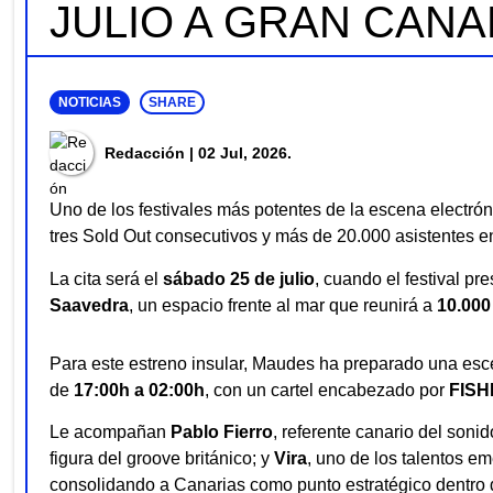
JULIO A GRAN CAN
NOTICIAS
SHARE
Redacción
| 02 Jul, 2026.
Uno de los festivales más potentes de la escena electró
tres Sold Out consecutivos y más de 20.000 asistentes 
La cita será el
sábado 25 de julio
, cuando el festival p
Saavedra
, un espacio frente al mar que reunirá a
10.000
Para este estreno insular, Maudes ha preparado una esce
de
17:00h a 02:00h
, con un cartel encabezado por
FISH
Le acompañan
Pablo Fierro
, referente canario del sonid
figura del groove británico; y
Vira
, uno de los talentos e
consolidando a Canarias como punto estratégico dentro