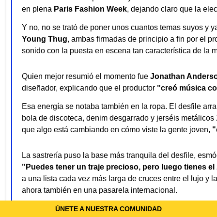
en plena
Paris Fashion Week
, dejando claro que la elec
Y no, no se trató de poner unos cuantos temas suyos y y
Young Thug
, ambas firmadas de principio a fin por el pr
sonido con la puesta en escena tan característica de la 
Quien mejor resumió el momento fue
Jonathan Anders
diseñador, explicando que el productor
"creó música c
Esa energía se notaba también en la ropa. El desfile arr
bola de discoteca, denim desgarrado y jerséis metálicos
que algo está cambiando en cómo viste la gente joven,
"
La sastrería puso la base más tranquila del desfile, esm
"Puedes tener un traje precioso, pero luego tienes 
a una lista cada vez más larga de cruces entre el lujo y l
ahora también en una pasarela internacional.
ÚNETE A NUESTRA COMUNIDAD