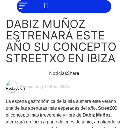
NO SOMOS
Noticias
CHAT GPT,
PERO IGUAL
Tendencias
TAMBIÉN TE
DABIZ MUÑOZ
PODEMOS
AYUDAR
Entrevistas
ESTRENARÁ ESTE
Foodie
AÑO SU CONCEPTO
Cultura
STREETXO EN IBIZA
Mix
series
Noticias
Share
Barras
Del
Redacción
| 14 Ene, 2026.
Mes
Música
La escena gastronómica de la isla sumará este verano
una de las aperturas más esperadas del año.
StreetXO
,
el concepto más irreverente y libre de
Dabiz Muñoz
,
aterrizará en Ibiza a partir del mes de junio, ampliando la