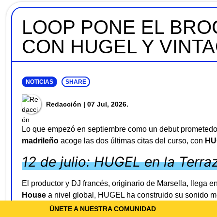
LOOP PONE EL BRO
CON HUGEL Y VINT
NOTICIAS
SHARE
Redacción
| 07 Jul, 2026.
Lo que empezó en septiembre como un debut prometedor
madrileño
acoge las dos últimas citas del curso, con
HU
12 de julio: HUGEL en la Terr
El productor y DJ francés, originario de Marsella, llega
House
a nivel global, HUGEL ha construido su sonido mez
residencias en clubs como
Pacha
o
Hï Ibiza
. Temas co
ÚNETE A NUESTRA COMUNIDAD