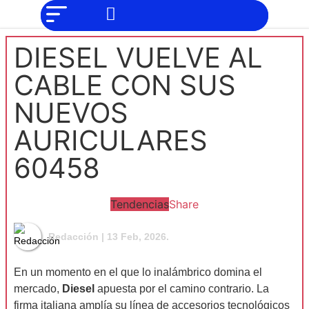
NO SOMOS
Noticias
CHAT GPT,
PERO IGUAL
TAMBIÉN TE
Tendencias
DIESEL VUELVE AL
PODEMOS
AYUDAR
Entrevistas
CABLE CON SUS
NUEVOS
Foodie
AURICULARES
Cultura
60458
Mix
series
Tendencias
Share
Barras
Redacción
| 13 Feb, 2026.
Del
En un momento en el que lo inalámbrico domina el
mercado,
Diesel
apuesta por el camino contrario. La
Mes
firma italiana amplía su línea de accesorios tecnológicos