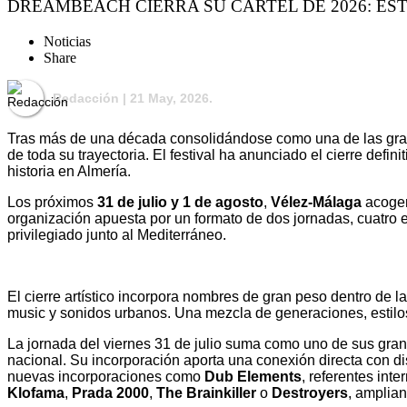
DREAMBEACH CIERRA SU CARTEL DE 2026: ES
Noticias
Share
Redacción
| 21 May, 2026.
Tras más de una década consolidándose como una de las gran
de toda su trayectoria. El festival ha anunciado el cierre defi
historia en Almería.
Los próximos
31 de julio y 1 de agosto
,
Vélez-Málaga
acoger
organización apuesta por un formato de dos jornadas, cuatro 
privilegiado junto al Mediterráneo.
El cierre artístico incorpora nombres de gran peso dentro de 
music y sonidos urbanos. Una mezcla de generaciones, estilos 
La jornada del viernes 31 de julio suma como uno de sus gr
nacional. Su incorporación aporta una conexión directa con d
nuevas incorporaciones como
Dub Elements
, referentes int
Klofama
,
Prada 2000
,
The Brainkiller
o
Destroyers
, amplian