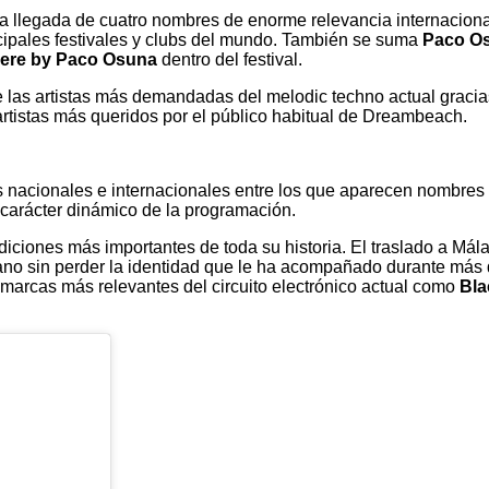
 la llegada de cuatro nombres de enorme relevancia internacio
cipales festivales y clubs del mundo. También se suma
Paco O
ere by Paco Osuna
dentro del festival.
e las artistas más demandadas del melodic techno actual graci
 artistas más queridos por el público habitual de Dreambeach.
as nacionales e internacionales entre los que aparecen nombre
 carácter dinámico de la programación.
iciones más importantes de toda su historia. El traslado a Mál
no sin perder la identidad que le ha acompañado durante más d
 marcas más relevantes del circuito electrónico actual como
Bla