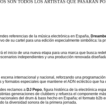
TOS SON TODOS LOS ARTISTAS QUE PASARÁN PO
des referencias de la música electrónica en España,
Dreamb
nitivo de su cartel para una edición especialmente simbólica: la
á el inicio de una nueva etapa para una marca que busca redef
escenarios independientes y una producción renovada diseñada 
la escena internacional y nacional, reforzando una programació
y formatos especiales que mantiene el ADN ecléctico que ha car
andes reclamos a
DJ Pepo
, figura histórica de la electrónica e
istintas generaciones de clubbers y refuerza el componente más 
ernacionales del drum & bass hecho en España; el formato b2b 
do la diversidad sonora de la primera jornada.