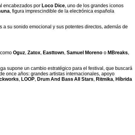
nal encabezados por
Loco Dice
, uno de los grandes iconos
suna
, figura imprescindible de la electrónica española
as a su sonido emocional y sus potentes directos, además de
s como
Oguz
,
Zatox
,
Easttown
,
Samuel Moreno
o
MBreaks
,
aga supone un cambio estratégico para el festival, que buscará
e once años: grandes artistas internacionales, apoyo
ckworks
,
LOOP
,
Drum And Bass All Stars
,
Ritmika
,
Híbrida