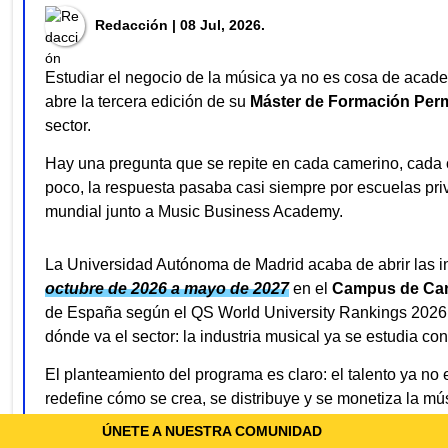
Redacción
| 08 Jul, 2026.
Estudiar el negocio de la música ya no es cosa de acad
abre la tercera edición de su
Máster de Formación Perm
sector.
Hay una pregunta que se repite en cada camerino, cada 
poco, la respuesta pasaba casi siempre por escuelas priv
mundial junto a Music Business Academy.
La Universidad Autónoma de Madrid acaba de abrir las i
octubre de 2026 a mayo de 2027
en el
Campus de Ca
de España según el QS World University Rankings 2026, a
dónde va el sector: la industria musical ya se estudia co
El planteamiento del programa es claro: el talento ya no 
redefine cómo se crea, se distribuye y se monetiza la mús
compañías discográficas y editoriales, management de art
ÚNETE A NUESTRA COMUNIDAD
datos y aplicación de la IA a los flujos de trabajo de la ind