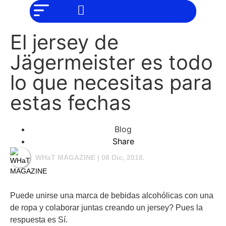
NO SOMOS
Noticias
CHAT GPT,
PERO IGUAL
Tendencias
TAMBIÉN TE
El jersey de
PODEMOS
AYUDAR
Entrevistas
Jägermeister es todo
Foodie
lo que necesitas para
Cultura
estas fechas
Mix
series
Blog
Barras
Share
Del
Mes
WHaT MAGAZINE
| 08 Dic, 2018.
Música
Puede unirse una marca de bebidas alcohólicas con una
de ropa y colaborar juntas creando un jersey? Pues la
respuesta es Sí.