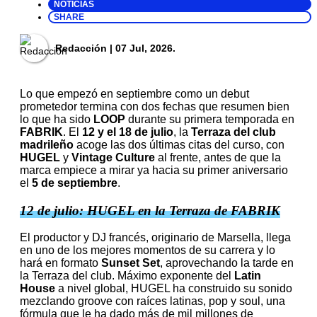
NOTICIAS
SHARE
Redacción
| 07 Jul, 2026.
Lo que empezó en septiembre como un debut
prometedor termina con dos fechas que resumen bien
lo que ha sido
LOOP
durante su primera temporada en
FABRIK
. El
12 y el 18 de julio
, la
Terraza del club
madrileño
acoge las dos últimas citas del curso, con
HUGEL
y
Vintage Culture
al frente, antes de que la
marca empiece a mirar ya hacia su primer aniversario
el
5 de septiembre
.
12 de julio: HUGEL en la Terraza de FABRIK
El productor y DJ francés, originario de Marsella, llega
en uno de los mejores momentos de su carrera y lo
hará en formato
Sunset Set
, aprovechando la tarde en
la Terraza del club. Máximo exponente del
Latin
House
a nivel global, HUGEL ha construido su sonido
mezclando groove con raíces latinas, pop y soul, una
fórmula que le ha dado más de mil millones de