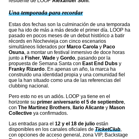
residente de LOOP
Alexander Som
.
Una temporada para recordar
Estas dos fechas son la culminación de una temporada
que ha ido de más a más desde el primer día. LOOP ha
pasado en pocos meses de un debut histórico a batir
récords en Nochevieja con cinco escenarios
simultáneos liderados por
Marco Carola
y
Paco
Osuna
, a montar un festival inmersivo de doce horas
junto a
Fisher
,
Wade
y
Gordo
, pasando por la
propuesta de Semana Santa con
East End Dubs
y
Franky Rizardo
. En apenas un año, la marca ha
construido una identidad propia y una comunidad fiel
que la han situado como una de las referencias del
clubbing nacional.
Pero esto no es un adiós. LOOP ya tiene en el
horizonte su
primer aniversario el 5 de septiembre
,
con
The Martinez Brothers
,
Ilario Alicante
y
Mason
Collective
ya confirmados.
Las entradas para el
12 y el 18 de julio
están
disponibles en los canales oficiales de
TicketClub
,
con opciones de acceso general, zona VIP, Backstage