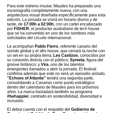
Para este estreno insular, Maudes ha preparado una
escenografía completamente nueva, con una
arquitectura visual diseñada específicamente para esta
edición. La jornada se vivirá en horario diurno y de
tarde, de
17:00h a 02:00h
, con un cartel encabezado
por
FISHER
, el productor australiano de tech house
que se ha convertido en uno de los nombres más
solicitados del circuito internacional.
Le acompañan
Pablo Fierro
, referente canario del
sonido global y el afro house, que cerrará la noche con
un set en su propia tierra;
Les Castizos
, conocidos por
su conexión directa con el público;
Syreeta
, figura del
groove británico; y
Vira
, uno de los talentos
emergentes llamados a abrir la jornada. El festival
confirma además que este no será un episodio aislado.
"Echoes of Atlantis"
tendrá una segunda parte,
consolidando a Canarias como punto estratégico
dentro del calendario de Maudes para los próximos
años. La marca trasladará también su programa
#behappier
, centrado en sostenibilidad, diversidad e
inclusión.
El debut cuenta con el respaldo del
Gobierno de