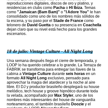
reproducciones digitales, discos de oro y platino, y
residencias en clubs como
Pacha
o
Hï Ibiza
. Temas
como
"Jamaican (Bam Bam)"
o
"I Adore You"
le han
consolidado como uno de los nombres más sólidos de
la escena, y su paso por el
Stade de France
como
telonero de
David Guetta
o su presencia en
Coachella
dejan claro que su nivel está hecho para los grandes
escenarios.
18 de julio: Vintage Culture - All Night Long
Una semana después llega el cierre de temporada, y
LOOP lo ha querido celebrar a lo grande. La Terraza de
FABRIK se transforma para entregar las llaves de la
cabina a
Vintage Culture
durante
seis horas
en un
formato
All Night Long
exclusivo, pensado para
aprovechar la magia del atardecer y la noche al aire
libre. El DJ y productor brasileño desplegará su house
melódico, tech house y groove hipnótico durante toda
la velada, acompañado por
Max Styler
, uno de los
nombres más interesantes del house de vanguardia
norteamericano, el también brasileño
Doozie
y el