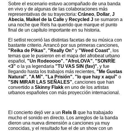
Sobre el escenario estuvo acompañado de una banda
en vivo y de algunas de las colaboraciones más
representativas de su trayectoria:
Cráneo
,
Dollar
,
J
Abecia
,
Maikel de la Calle
y
Recycled J
se sumaron a
una noche que Rels ha querido que marque el punto
final de un capítulo importante en su historia.
El setlist recorrió las distintas facetas de su música con
bastante criterio. Arrancó por sus primeras canciones,
"Reika de Pikas"
,
"Really On"
y
"Weed Coast"
, los
temas que le pusieron en el mapa del afrobeat urbano
español,
"Un Rodeoooo"
,
"AfroLOVA"
,
"SONRÍE
<3"
o la ya legendaria
"TU VAS SIN (fav)"
, y fue
llegando hasta los trabajos más recientes,
"Me Gustas
Natural"
,
"A Mí"
,
"La Prisión"
,
"lo que hay x aquí"
o
"SIN MIRAR LAS SEÑALES"
, canciones que han
convertido a
Skinny Flakk
en uno de los artistas
urbanos españoles con más proyección internacional.
El concierto dejó ver a un
Rels B
que ha trabajado
mucho el sonido en directo. Los arreglos de la banda
dieron una nueva dimensión a canciones ya muy
conocidas, y el resultado fue el de un show con un