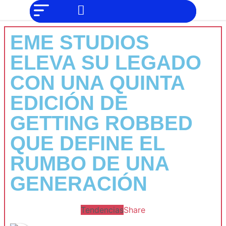
NO SOMOS
Noticias
CHAT GPT,
PERO IGUAL
Tendencias
TAMBIÉN TE
EME STUDIOS
PODEMOS
AYUDAR
Entrevistas
ELEVA SU LEGADO
Foodie
CON UNA QUINTA
Cultura
EDICIÓN DE
Mix
GETTING ROBBED
series
QUE DEFINE EL
Barras
Del
RUMBO DE UNA
Mes
GENERACIÓN
Música
Tendencias
Share