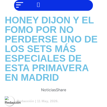
NO SOMOS
Noticias
CHAT GPT,
PERO IGUAL
Tendencias
TAMBIÉN TE
HONEY DIJON Y EL
PODEMOS
AYUDAR
Entrevistas
FOMO POR NO
Foodie
PERDERSE UNO DE
Cultura
LOS SETS MÁS
Mix
ESPECIALES DE
series
ESTA PRIMAVERA
Barras
Del
EN MADRID
Mes
Música
Noticias
Share
Redacción
| 11 May, 2026.