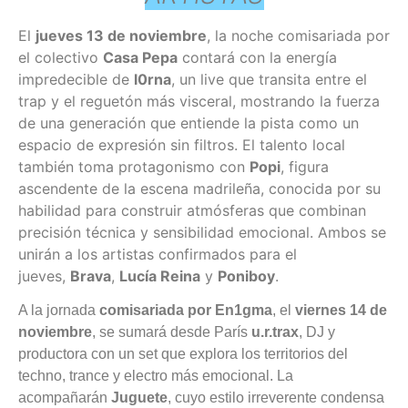
El
jueves 13 de noviembre
, la noche comisariada por
el colectivo
Casa Pepa
contará con la energía
impredecible de
l0rna
, un live que transita entre el
trap y el reguetón más visceral, mostrando la fuerza
de una generación que entiende la pista como un
espacio de expresión sin filtros. El talento local
también toma protagonismo con
Popi
, figura
ascendente de la escena madrileña, conocida por su
habilidad para construir atmósferas que combinan
precisión técnica y sensibilidad emocional. Ambos se
unirán a los artistas confirmados para el
jueves,
Brava
,
Lucía Reina
y
Poniboy
.
A la jornada
comisariada por En1gma
, el
viernes 14 de
noviembre
, se sumará desde París
u.r.trax
, DJ y
productora con un set que explora los territorios del
techno, trance y electro más emocional. La
acompañarán
Juguete
, cuyo estilo irreverente condensa