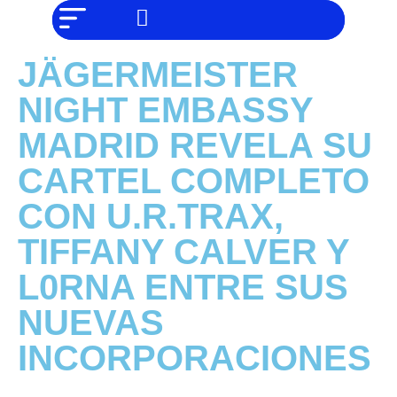
NO SOMOS
Noticias
CHAT GPT,
PERO IGUAL
Tendencias
TAMBIÉN TE
JÄGERMEISTER
PODEMOS
AYUDAR
Entrevistas
NIGHT EMBASSY
Foodie
MADRID REVELA SU
Cultura
CARTEL COMPLETO
Mix
CON U.R.TRAX,
series
TIFFANY CALVER Y
Barras
Del
L0RNA ENTRE SUS
Mes
NUEVAS
Música
INCORPORACIONES