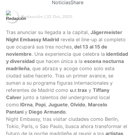
Noticias
Share
Redacción
| 22 Oct, 2025.
Tras anunciar su llegada a la capital,
Jägermeister
Night Embassy Madrid
revela el line-up al completo
que ocupará sus tres noches,
del 13 al 15 de
noviembre
. Una experiencia que celebra la
identidad
y diversidad
que hacen única a la
escena nocturna
madrileña
, que abraza y acoge como solo esta
ciudad sabe hacerlo. Tras un primer avance, se
suman a su programa figuras internacionales y
referentes de Madrid como
u.r.trax
y
Tiffany
Calver
junto a talentos del underground local
como
l0rna
,
Popi
,
Juguete
,
Olvido
,
Marcelo
Pantani
y
Diego Armando
.
Night Embassy, tras visitar ciudades como Berlín,
Tokio, París, o Sao Paulo, busca ahora transformar el
futuro de la noche madrileña al reunir a los
artistas,