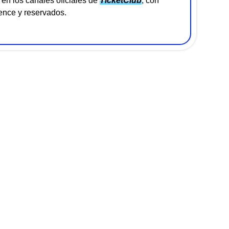
en los canales oficiales de
TicketClub
, con
ence y reservados.