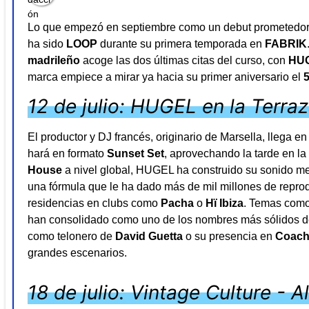
Lo que empezó en septiembre como un debut prometedor 
ha sido
LOOP
durante su primera temporada en
FABRIK
madrileño
acoge las dos últimas citas del curso, con
HU
marca empiece a mirar ya hacia su primer aniversario el
12 de julio: HUGEL en la Terra
El productor y DJ francés, originario de Marsella, llega 
hará en formato
Sunset Set
, aprovechando la tarde en l
House
a nivel global, HUGEL ha construido su sonido mez
una fórmula que le ha dado más de mil millones de reprodu
residencias en clubs como
Pacha
o
Hï Ibiza
. Temas com
han consolidado como uno de los nombres más sólidos de
como telonero de
David Guetta
o su presencia en
Coach
grandes escenarios.
18 de julio: Vintage Culture - A