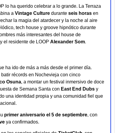
 lo ha querido celebrar a lo grande. La Terraza
abina a
Vintage Culture
durante
seis horas
en
char la magia del atardecer y la noche al aire
elódico, tech house y groove hipnótico durante
nombres más interesantes del house de
y el residente de LOOP
Alexander Som
.
e ha ido de más a más desde el primer día.
batir récords en Nochevieja con cinco
co Osuna
, a montar un festival inmersivo de doce
opuesta de Semana Santa con
East End Dubs
y
do una identidad propia y una comunidad fiel que
acional.
su
primer aniversario el 5 de septiembre
, con
ve
ya confirmados.