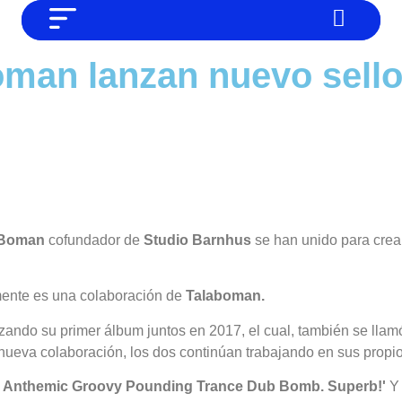
NO SOMOS CHAT GPT, PERO IGUAL
Noticias
oman lanzan nuevo sell
TAMBIÉN TE PODEMOS AYUDAR
Tendencias
Entrevistas
Foodie
Cultura
Mix series
 Boman
cofundador de
Studio Barnhus
se han unido para crea
Barras Del Mes
ente es una colaboración de
Talaboman.
Música
zando su primer álbum juntos en 2017, el cual, también se lla
nueva colaboración, los dos continúan trabajando en sus propi
 Anthemic Groovy Pounding Trance Dub Bomb. Superb!'