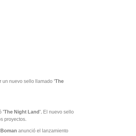
o
r un nuevo sello llamado
‘The
mó
'The Night Land'.
El nuevo sello
os proyectos.
Y
Boman
anunció el lanzamiento