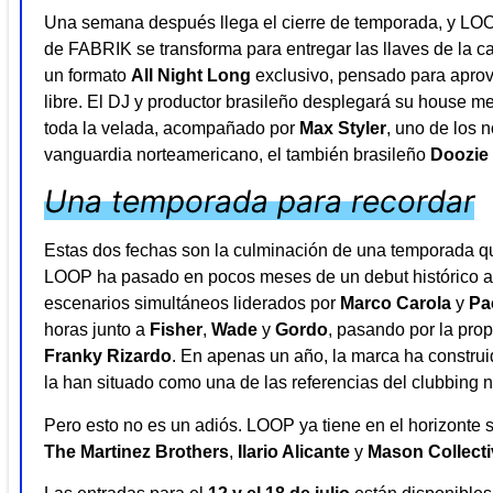
Una semana después llega el cierre de temporada, y LOOP
de FABRIK se transforma para entregar las llaves de la c
un formato
All Night Long
exclusivo, pensado para aprove
libre. El DJ y productor brasileño desplegará su house m
toda la velada, acompañado por
Max Styler
, uno de los 
vanguardia norteamericano, el también brasileño
Doozie
Una temporada para recordar
Estas dos fechas son la culminación de una temporada qu
LOOP ha pasado en pocos meses de un debut histórico a 
escenarios simultáneos liderados por
Marco Carola
y
Pa
horas junto a
Fisher
,
Wade
y
Gordo
, pasando por la pr
Franky Rizardo
. En apenas un año, la marca ha construi
la han situado como una de las referencias del clubbing n
Pero esto no es un adiós. LOOP ya tiene en el horizonte 
The Martinez Brothers
,
Ilario Alicante
y
Mason Collecti