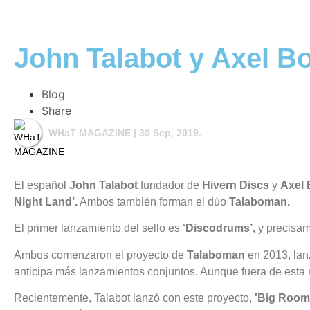
John Talabot y Axel B
Blog
Share
WHaT MAGAZINE
| 30 Sep, 2019.
El español
John Talabot
fundador de
Hivern Discs
y
Axel
Night Land’.
Ambos también forman el dúo
Talaboman.
El primer lanzamiento del sello es
‘Discodrums’,
y precisam
Ambos comenzaron el proyecto de
Talaboman
en 2013, lan
anticipa más lanzamientos conjuntos. Aunque fuera de esta 
Recientemente, Talabot lanzó con este proyecto,
'Big Room