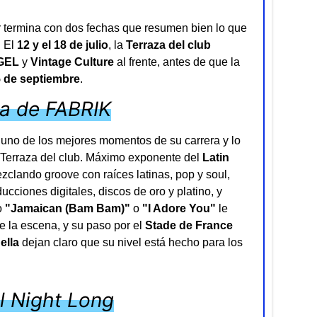
termina con dos fechas que resumen bien lo que
. El
12 y el 18 de julio
, la
Terraza del club
GEL
y
Vintage Culture
al frente, antes de que la
5 de septiembre
.
za de FABRIK
en uno de los mejores momentos de su carrera y lo
a Terraza del club. Máximo exponente del
Latin
clando groove con raíces latinas, pop y soul,
cciones digitales, discos de oro y platino, y
o
"Jamaican (Bam Bam)"
o
"I Adore You"
le
 la escena, y su paso por el
Stade de France
ella
dejan claro que su nivel está hecho para los
ll Night Long