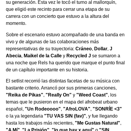
su generación. Esta vez le tocó el turno al mallorquín,
que eligió este recinto para cerrar una etapa de su
carrera con un concierto que estuvo a la altura del
momento.
Sobre el escenario estuvo acompañado de una banda en
vivo y de algunas de las colaboraciones más
representativas de su trayectoria:
Cráneo
,
Dollar
,
J
Abecia
,
Maikel de la Calle
y
Recycled J
se sumaron a
una noche que Rels ha querido que marque el punto final
de un capítulo importante en su historia.
El setlist recorrió las distintas facetas de su música con
bastante criterio. Arrancó por sus primeras canciones,
"Reika de Pikas"
,
"Really On"
y
"Weed Coast"
, los
temas que le pusieron en el mapa del afrobeat urbano
español,
"Un Rodeoooo"
,
"AfroLOVA"
,
"SONRÍE <3"
o la ya legendaria
"TU VAS SIN (fav)"
, y fue llegando
hasta los trabajos más recientes,
"Me Gustas Natural"
,
"A Mí"
,
"La Prisión"
,
"lo que hay x aquí"
o
"SIN