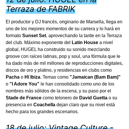
Terraza de FABRIK
El productor y DJ francés, originario de Marsella, llega en
uno de los mejores momentos de su carrera y lo hará en
formato
Sunset Set
, aprovechando la tarde en la Terraza
del club. Máximo exponente del
Latin House
a nivel
global, HUGEL ha construido su sonido mezclando
groove con raíces latinas, pop y soul, una fórmula que le
ha dado más de mil millones de reproducciones digitales,
discos de oro y platino, y residencias en clubs como
Pacha
o
Hï Ibiza
. Temas como
"Jamaican (Bam Bam)"
o
"I Adore You"
le han consolidado como uno de los
nombres más sólidos de la escena, y su paso por el
Stade de France
como telonero de
David Guetta
o su
presencia en
Coachella
dejan claro que su nivel está
hecho para los grandes escenarios.
18 de julio: Vintage Culture -