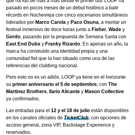
que ha ido de más a más desde el primer día. LOOP ha
pasado en pocos meses de un debut histórico a batir
récords en Nochevieja con cinco escenarios simultáneos
liderados por
Marco Carola
y
Paco Osuna
, a montar un
festival inmersivo de doce horas junto a
Fisher
,
Wade
y
Gordo
, pasando por la propuesta de Semana Santa con
East End Dubs
y
Franky Rizardo
. En apenas un año, la
marca ha construido una identidad propia y una
comunidad fiel que la han situado como una de las
referencias del clubbing nacional.
Pero esto no es un adiós. LOOP ya tiene en el horizonte
su
primer aniversario el 5 de septiembre
, con
The
Martinez Brothers
,
Ilario Alicante
y
Mason Collective
ya confirmados.
Las entradas para el
12 y el 18 de julio
están disponibles
en los canales oficiales de
TicketClub
, con opciones de
acceso general, zona VIP, Backstage Experience y
reservados.