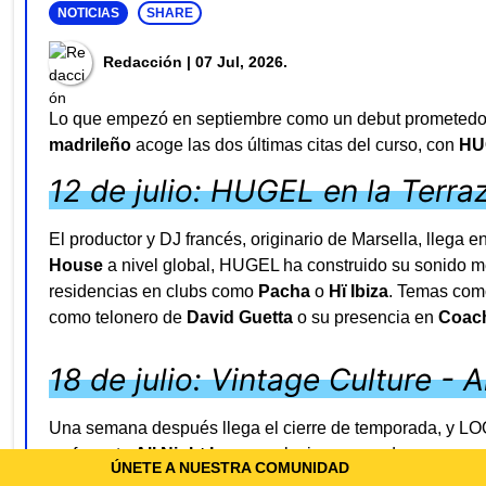
NOTICIAS
SHARE
Redacción
| 07 Jul, 2026.
Lo que empezó en septiembre como un debut prometedor
madrileño
acoge las dos últimas citas del curso, con
HU
12 de julio: HUGEL en la Terr
El productor y DJ francés, originario de Marsella, llega
House
a nivel global, HUGEL ha construido su sonido mez
residencias en clubs como
Pacha
o
Hï Ibiza
. Temas co
como telonero de
David Guetta
o su presencia en
Coach
18 de julio: Vintage Culture - 
Una semana después llega el cierre de temporada, y LOOP
un formato
All Night Long
exclusivo, pensado para aprov
ÚNETE A NUESTRA COMUNIDAD
toda la velada, acompañado por
Max Styler
, uno de los