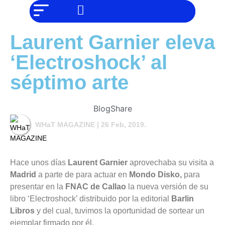
NO SOMOS
Noticias
CHAT GPT,
PERO IGUAL
Tendencias
TAMBIÉN TE
Laurent Garnier eleva
PODEMOS
AYUDAR
Entrevistas
‘Electroshock’ al
Foodie
séptimo arte
Cultura
Mix
Blog
Share
series
WHaT MAGAZINE
| 26 Feb, 2019.
Barras
Del
Mes
Hace unos días
Laurent Garnier
aprovechaba su visita a
Madrid
a parte de para actuar en
Mondo Disko,
para
Música
presentar en la
FNAC de Callao
la nueva versión de su
libro ‘Electroshock’ distribuido por la editorial
Barlin
Libros
y del cual, tuvimos la oportunidad de sortear un
ejemplar firmado por él.