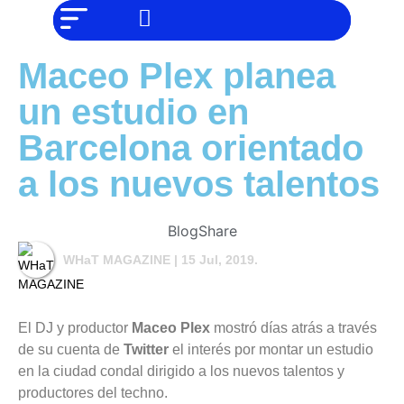
NO SOMOS
Noticias
CHAT GPT,
PERO IGUAL
Tendencias
TAMBIÉN TE
Maceo Plex planea
PODEMOS
AYUDAR
Entrevistas
un estudio en
Foodie
Barcelona orientado
Cultura
a los nuevos talentos
Mix
series
Blog
Share
Barras
WHaT MAGAZINE
| 15 Jul, 2019.
Del
Mes
Música
El DJ y productor
Maceo Plex
mostró días atrás a través
de su cuenta de
Twitter
el interés por montar un estudio
en la ciudad condal dirigido a los nuevos talentos y
productores del techno.