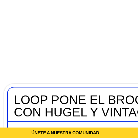
LOOP PONE EL BRO
CON HUGEL Y VINT
ÚNETE A NUESTRA COMUNIDAD
NOTICIAS
SHARE