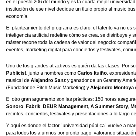
en el puesto 206 del mundo y es la cuarta mejor universid
institución de ese nivel dedique un título propio al music bu
economía.
El planteamiento del programa es claro: el talento ya no es
inteligencia artificial redefine cómo se crea, se distribuye 
máster recorre toda la cadena de valor del negocio: compañí
eventos, marketing digital para conciertos y festivales, comuni
Uno de los grandes atractivos es quién da las clases. Por s
Publicist
, junto a nombres como
Carlos Ituiño
, expresiden
musical de
Alejandro Sanz
y ganador de un Grammy America
(Fundador de Pitch Music Marketing) y
Alejandro Montoya
El otro gran argumento son las prácticas: 150 horas asegur
Sonoro
,
Fabrik
,
DEUR Management
,
A Summer Story
,
M
recintos, conciertos, festivales y presentaciones a lo largo de
Y aquí es donde el factor "universidad pública" vuelve a ma
para todos los alumnos por pronto pago, valorando situación