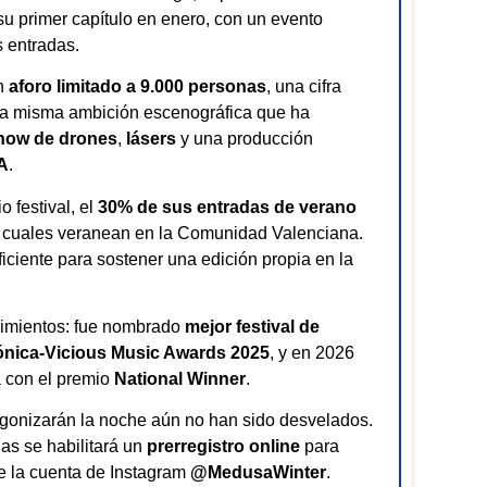
u primer capítulo en enero, con un evento
 entradas.
n
aforo limitado a 9.000 personas
, una cifra
n la misma ambición escenográfica que ha
how de drones
,
lásers
y una producción
A
.
 festival, el
30% de sus entradas de verano
os cuales veranean en la Comunidad Valenciana.
iciente para sostener una edición propia en la
cimientos: fue nombrado
mejor festival de
ónica-Vicious Music Awards 2025
, y en 2026
a con el premio
National Winner
.
agonizarán la noche aún no han sido desvelados.
s se habilitará un
prerregistro online
para
de la cuenta de Instagram
@MedusaWinter
.