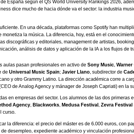
ad de España según el QS World University Rankings 2026, adem
siness dice mucho de hacia dónde va el sector: la industria musi
 suficiente. En una década, plataformas como Spotify han multip
y se monetiza la música. La diferencia, hoy, está en el conocimie
as discográficas y editoriales, management de artistas, booki
cación, análisis de datos y aplicación de la IA a los flujos de tr
us aulas pasan profesionales en activo de
Sony Music
,
Warner 
te de
Universal Music Spain
;
Javier Llano
, subdirector de
Cad
no y otro Grammy Latino. La dirección académica corre a ca
(CEO de Analog Agency y mánager de Joseph Capriati) en la su
adas en empresas del sector. Los alumnos de las dos primeras
ethod Agency
,
Blackworks
,
Medusa Festival
,
Zevra Festival
l curso.
rcar la diferencia: el precio del máster es de 6.000 euros, con
 de desempleo, expediente académico y vinculación profesional c