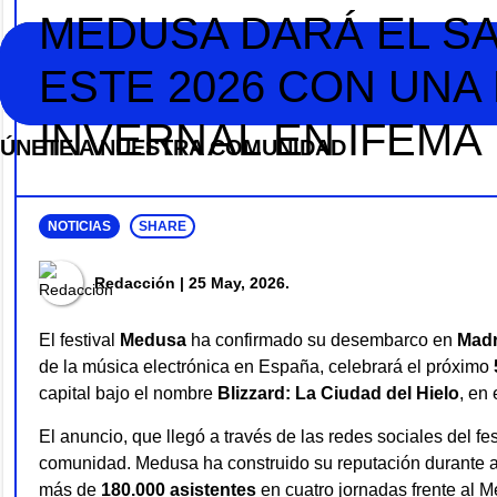
Ir
MEDUSA DARÁ EL SA
al
contenido
ESTE 2026 CON UNA
INVERNAL EN IFEMA
Noticias
NO SOMOS CHAT GPT, PERO IGUAL TAMBIÉN TE
ÚNETE A NUESTRA COMUNIDAD
Tendencias
NOTICIAS
SHARE
Entrevistas
Redacción
| 25 May, 2026.
Foodie
El festival
Medusa
ha confirmado su desembarco en
Madr
Cultura
de la música electrónica en España, celebrará el próximo
Mix series
capital bajo el nombre
Blizzard: La Ciudad del Hielo
, en 
El anuncio, que llegó a través de las redes sociales del fe
Barras Del Mes
comunidad. Medusa ha construido su reputación durante
más de
180.000 asistentes
en cuatro jornadas frente al M