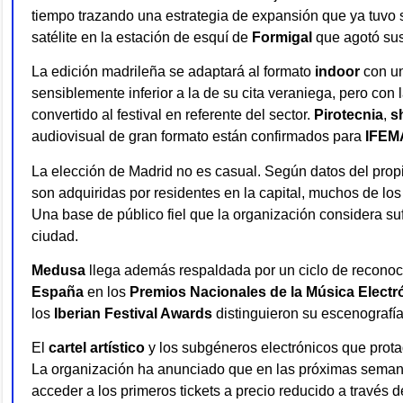
Música
tiempo trazando una estrategia de expansión que ya tuvo s
Noticias
satélite en la estación de esquí de
Formigal
que agotó sus
La edición madrileña se adaptará al formato
indoor
con u
Tendencias
sensiblemente inferior a la de su cita veraniega, pero co
convertido al festival en referente del sector.
Pirotecnia
,
s
Entrevistas
audiovisual de gran formato están confirmados para
IFEM
Foodie
La elección de Madrid no es casual. Según datos del propio
son adquiridas por residentes en la capital, muchos de l
Cultura
Una base de público fiel que la organización considera suf
ciudad.
Mix series
Medusa
llega además respaldada por un ciclo de recono
Barras Del Mes
España
en los
Premios Nacionales de la Música Electr
los
Iberian Festival Awards
distinguieron su escenografí
Música
El
cartel artístico
y los subgéneros electrónicos que prot
La organización ha anunciado que en las próximas semana
acceder a los primeros tickets a precio reducido a través 