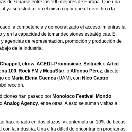
ás de situarse entre las 100 mejores de Europa. Que una
cal ya se estudia con el mismo rigor que el derecho o la
licado la competencia y democratizado el acceso, mientras la
nto y en la capacidad de tomar decisiones estratégicas. El
ng y agencias de representación, promoción y producción de
abajo de la industria.
Chappell
,
elrow
,
AGEDI–Promusicae
,
Seitrack
o
Artist
ena 100
,
Rock FM
y
MegaStar
; o
Alfonso Pérez
, director
rgo de
María Elena Cuenca
(UAM), con
Nico Castro
bdirección.
 ediciones han pasado por
Monoloco Festival
,
Mondo
o
Analog Agency
, entre otras. A esto se suman visitas a
 pago fraccionado en dos plazos, y contempla un 10% de becas
on la industria. Una cifra difícil de encontrar en programas