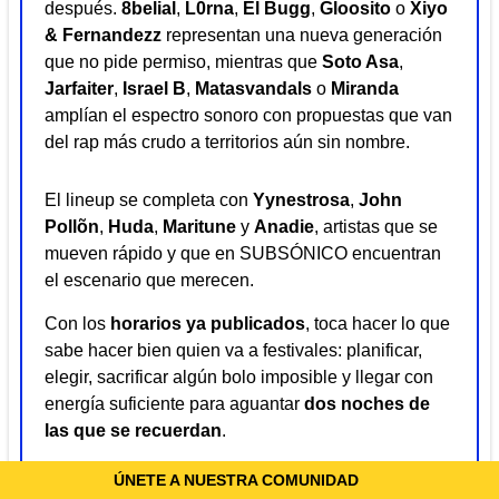
después.
8belial
,
L0rna
,
El Bugg
,
Gloosito
o
Xiyo
& Fernandezz
representan una nueva generación
que no pide permiso, mientras que
Soto Asa
,
Jarfaiter
,
Israel B
,
Matasvandals
o
Miranda
amplían el espectro sonoro con propuestas que van
del rap más crudo a territorios aún sin nombre.
El lineup se completa con
Yynestrosa
,
John
Pollõn
,
Huda
,
Maritune
y
Anadie
, artistas que se
mueven rápido y que en SUBSÓNICO encuentran
el escenario que merecen.
Con los
horarios ya publicados
, toca hacer lo que
sabe hacer bien quien va a festivales: planificar,
elegir, sacrificar algún bolo imposible y llegar con
energía suficiente para aguantar
dos noches de
las que se recuerdan
.
Más información y
entradas
.
ÚNETE A NUESTRA COMUNIDAD